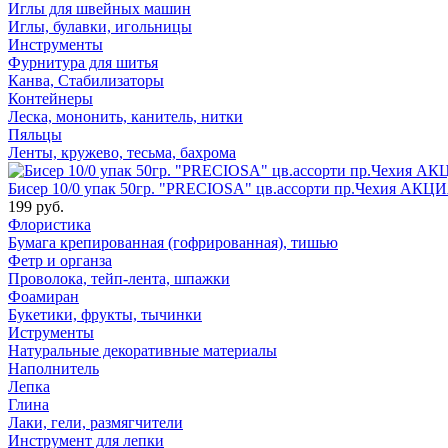
Иглы для швейных машин
Иглы, булавки, игольницы
Инструменты
Фурнитура для шитья
Канва, Стабилизаторы
Контейнеры
Леска, мононить, канитель, нитки
Пяльцы
Ленты, кружево, тесьма, бахрома
Бисер 10/0 упак 50гр. "PRECIOSA" цв.ассорти пр.Чехия АКЦИ
199 руб.
Флористика
Бумага крепированная (гофрированная), тишью
Фетр и органза
Проволока, тейп-лента, шпажки
Фоамиран
Букетики, фрукты, тычинки
Иструменты
Натуральные декоративные материалы
Наполнитель
Лепка
Глина
Лаки, гели, размягчители
Инструмент для лепки