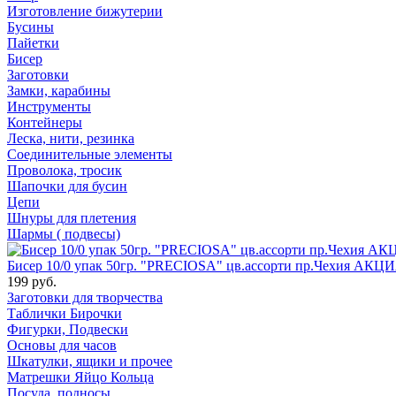
Изготовление бижутерии
Бусины
Пайетки
Бисер
Заготовки
Замки, карабины
Инструменты
Контейнеры
Леска, нити, резинка
Соединительные элементы
Проволока, тросик
Шапочки для бусин
Цепи
Шнуры для плетения
Шармы ( подвесы)
Бисер 10/0 упак 50гр. "PRECIOSA" цв.ассорти пр.Чехия АКЦИ
199 руб.
Заготовки для творчества
Таблички Бирочки
Фигурки, Подвески
Основы для часов
Шкатулки, ящики и прочее
Матрешки Яйцо Кольца
Посуда, подносы