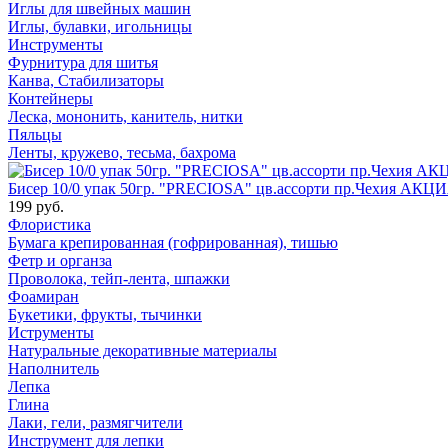
Иглы для швейных машин
Иглы, булавки, игольницы
Инструменты
Фурнитура для шитья
Канва, Стабилизаторы
Контейнеры
Леска, мононить, канитель, нитки
Пяльцы
Ленты, кружево, тесьма, бахрома
Бисер 10/0 упак 50гр. "PRECIOSA" цв.ассорти пр.Чехия АКЦИ
199 руб.
Флористика
Бумага крепированная (гофрированная), тишью
Фетр и органза
Проволока, тейп-лента, шпажки
Фоамиран
Букетики, фрукты, тычинки
Иструменты
Натуральные декоративные материалы
Наполнитель
Лепка
Глина
Лаки, гели, размягчители
Инструмент для лепки