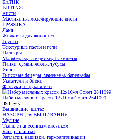
БАТИК
ВИТРАЖ
Кисти
Мастихины, моделирующие кисти
ГРАФИКА
Лаки
Жидкости для живописи
Грунты
Текстурные пасты и гели
Палитры
Мольберты, Этюдники, Планшеты
Папки, сумки, чехлы, тубусы
Холсты
Гипсовые фигуры, манекены, барельефы
Указатели и бирки
Фартуки, нарукавники
Набор масляных красок 12х10мл Сонет 2641099
898 руб.
Вышивание, шитье
НАБОРЫ для ВЫШИВАНИЯ
Мулине
Ткань с нанесенным рисунком
Бисер, пайетки
Заплатки, нашивки, термоаппликации