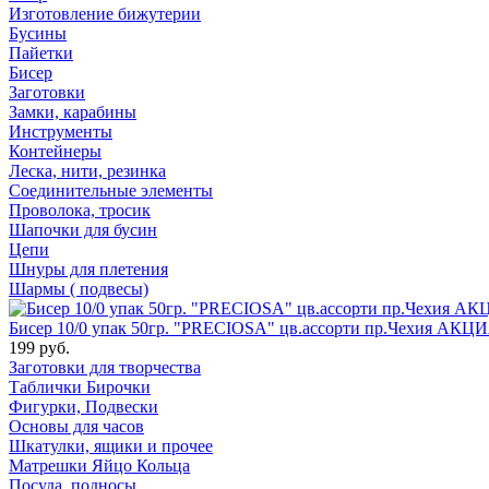
Изготовление бижутерии
Бусины
Пайетки
Бисер
Заготовки
Замки, карабины
Инструменты
Контейнеры
Леска, нити, резинка
Соединительные элементы
Проволока, тросик
Шапочки для бусин
Цепи
Шнуры для плетения
Шармы ( подвесы)
Бисер 10/0 упак 50гр. "PRECIOSA" цв.ассорти пр.Чехия АКЦИ
199 руб.
Заготовки для творчества
Таблички Бирочки
Фигурки, Подвески
Основы для часов
Шкатулки, ящики и прочее
Матрешки Яйцо Кольца
Посуда, подносы