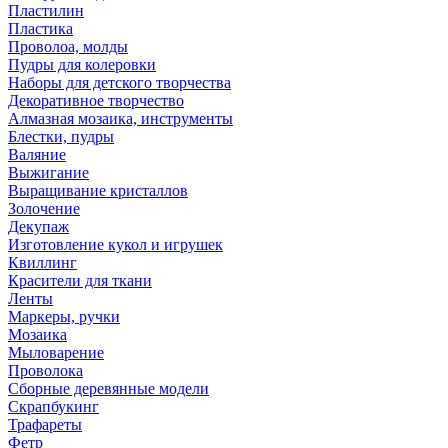
Пластилин
Пластика
Проволоа, молды
Пудры для колеровки
Наборы для детского творчества
Декоративное творчество
Алмазная мозаика, инструменты
Блестки, пудры
Валяние
Выжигание
Выращивание кристаллов
Золочение
Декупаж
Изготовление кукол и игрушек
Квиллинг
Красители для ткани
Ленты
Маркеры, ручки
Мозаика
Мыловарение
Проволока
Сборные деревянные модели
Скрапбукинг
Трафареты
Фетр