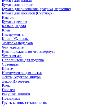
Бумага для акрила
Бумага для пастели
Бумага для рисования (графика, черчение)
Бумага для экскизов (Скетчбук)
Картон
Бумага цветная
Калька , Крафт
Клей
Инструменты
Книги Журналы
Упаковка подарков
Чем украсить
Куда положить, во что завернуть
Чем завязать
Наполнитель для подарка
Сувениры
Шитье
Инструменты для шитья
Ленты, кружево, шнуры
Декор Интерьера
Рамы
Гобелен
Ракушки, шишки
Праздники
Грунт, камни, стекло, песок