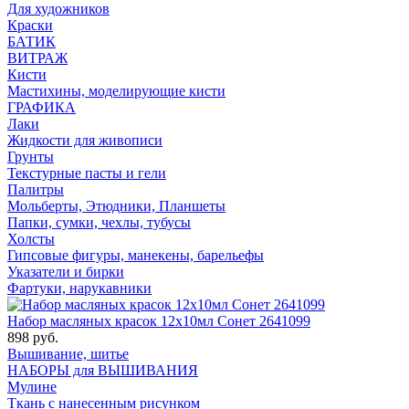
Для художников
Краски
БАТИК
ВИТРАЖ
Кисти
Мастихины, моделирующие кисти
ГРАФИКА
Лаки
Жидкости для живописи
Грунты
Текстурные пасты и гели
Палитры
Мольберты, Этюдники, Планшеты
Папки, сумки, чехлы, тубусы
Холсты
Гипсовые фигуры, манекены, барельефы
Указатели и бирки
Фартуки, нарукавники
Набор масляных красок 12х10мл Сонет 2641099
898 руб.
Вышивание, шитье
НАБОРЫ для ВЫШИВАНИЯ
Мулине
Ткань с нанесенным рисунком