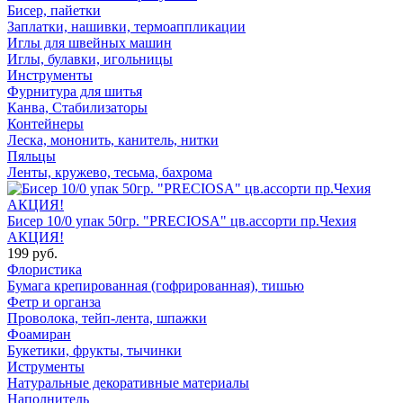
Бисер, пайетки
Заплатки, нашивки, термоаппликации
Иглы для швейных машин
Иглы, булавки, игольницы
Инструменты
Фурнитура для шитья
Канва, Стабилизаторы
Контейнеры
Леска, мононить, канитель, нитки
Пяльцы
Ленты, кружево, тесьма, бахрома
Бисер 10/0 упак 50гр. "PRECIOSA" цв.ассорти пр.Чехия
АКЦИЯ!
199 руб.
Флористика
Бумага крепированная (гофрированная), тишью
Фетр и органза
Проволока, тейп-лента, шпажки
Фоамиран
Букетики, фрукты, тычинки
Иструменты
Натуральные декоративные материалы
Наполнитель