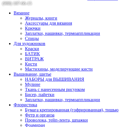
(988) 187-66-15
Вязание
Журналы, книги
Аксессуары для вязания
Крючки
Заплатки, нашивки, термоаппликации
Спицы
Для художников
Краски
БАТИК
ВИТРАЖ
Кисти
Мастихины, моделирующие кисти
Вышивание, шитье
НАБОРЫ для ВЫШИВАНИЯ
Мулине
Ткань с нанесенным рисунком
Бисер, пайетки
Заплатки, нашивки, термоаппликации
Флористика
Бумага крепированная (гофрированная), тишью
Фетр и органза
Проволока, тейп-лента, шпажки
Фоамиран