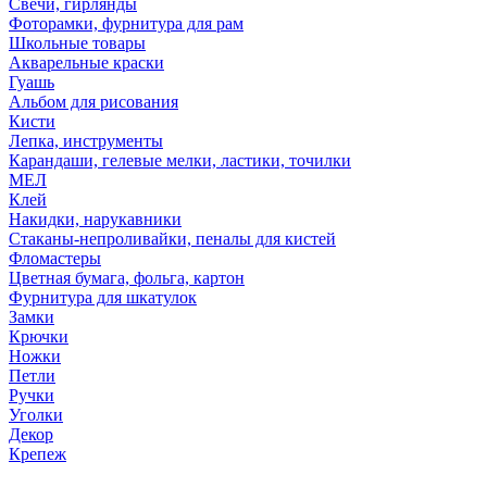
Свечи, гирлянды
Фоторамки, фурнитура для рам
Школьные товары
Акварельные краски
Гуашь
Альбом для рисования
Кисти
Лепка, инструменты
Карандаши, гелевые мелки, ластики, точилки
МЕЛ
Клей
Накидки, нарукавники
Стаканы-непроливайки, пеналы для кистей
Фломастеры
Цветная бумага, фольга, картон
Фурнитура для шкатулок
Замки
Крючки
Ножки
Петли
Ручки
Уголки
Декор
Крепеж