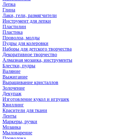
Лепка
Глина
Лаки, гели, размягчители
Инструмент для лепки
Пластилин
Пластика
Проволоа, молды
Пудры для колеровки
Наборы для детского творчества
Декоративное творчество
Алмазная мозаика, инструменты
Блестки, пудры
Валяние
Выжигание
Выращивание кристаллов
Золочение
Декупаж
Изготовление кукол и игрушек
Квиллинг
Красители для ткани
Ленты
Маркеры, ручки
Мозаика
Мыловарение
Проволока