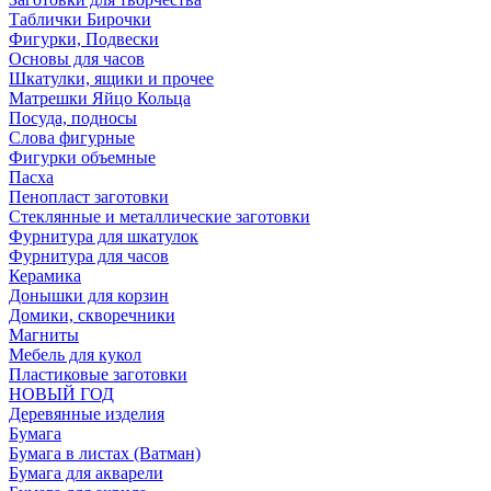
Таблички Бирочки
Фигурки, Подвески
Основы для часов
Шкатулки, ящики и прочее
Матрешки Яйцо Кольца
Посуда, подносы
Слова фигурные
Фигурки объемные
Пасха
Пенопласт заготовки
Стеклянные и металлические заготовки
Фурнитура для шкатулок
Фурнитура для часов
Керамика
Донышки для корзин
Домики, скворечники
Магниты
Мебель для кукол
Пластиковые заготовки
НОВЫЙ ГОД
Деревянные изделия
Бумага
Бумага в листах (Ватман)
Бумага для акварели