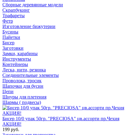
Сборные деревянные модели
Скрапбукинг
Трафареты
Фетр
Изготовление бижутерии
Бусины
Пайетки
Бисер
Заготовки
Замки, карабины
Инструменты
Контейнеры
Леска, нити, резинка
Соединительные элементы
Проволока, тросик
Шапочки для бусин
Цепи
Шнуры для плетения
Шармы ( подвесы)
Бисер 10/0 упак 50гр. "PRECIOSA" цв.ассорти пр.Чехия
АКЦИЯ!
199 руб.
Заготовки для творчества