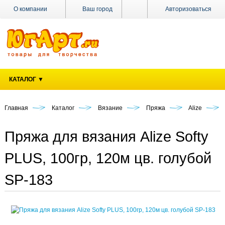
О компании
Ваш город
Авторизоваться
Доставка
Оплата
Поставщикам
КАТАЛОГ ▼
Наши
магазины
Главная
Каталог
Вязание
Пряжа
Alize
Новости
Акции
Пряжа для вязания Alize Softy
Контакты
PLUS, 100гр, 120м цв. голубой
SP-183