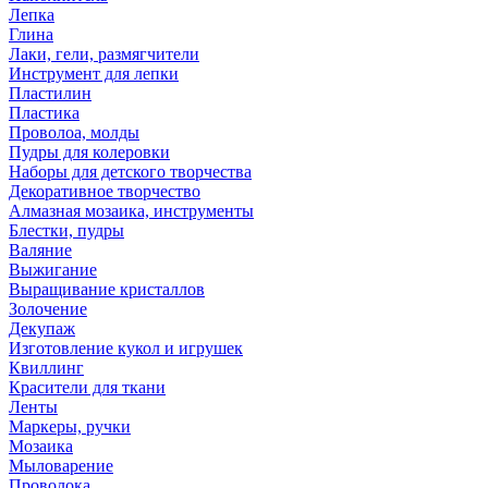
Лепка
Глина
Лаки, гели, размягчители
Инструмент для лепки
Пластилин
Пластика
Проволоа, молды
Пудры для колеровки
Наборы для детского творчества
Декоративное творчество
Алмазная мозаика, инструменты
Блестки, пудры
Валяние
Выжигание
Выращивание кристаллов
Золочение
Декупаж
Изготовление кукол и игрушек
Квиллинг
Красители для ткани
Ленты
Маркеры, ручки
Мозаика
Мыловарение
Проволока