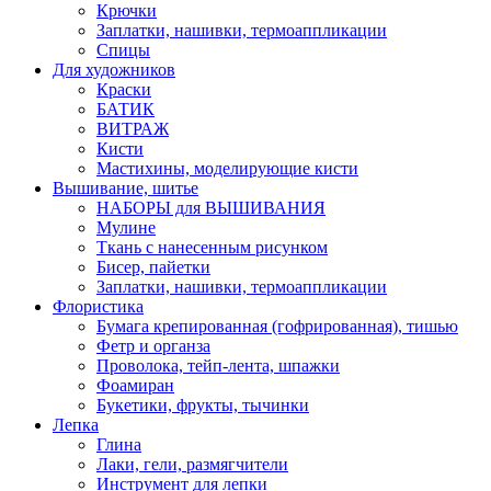
Крючки
Заплатки, нашивки, термоаппликации
Спицы
Для художников
Краски
БАТИК
ВИТРАЖ
Кисти
Мастихины, моделирующие кисти
Вышивание, шитье
НАБОРЫ для ВЫШИВАНИЯ
Мулине
Ткань с нанесенным рисунком
Бисер, пайетки
Заплатки, нашивки, термоаппликации
Флористика
Бумага крепированная (гофрированная), тишью
Фетр и органза
Проволока, тейп-лента, шпажки
Фоамиран
Букетики, фрукты, тычинки
Лепка
Глина
Лаки, гели, размягчители
Инструмент для лепки