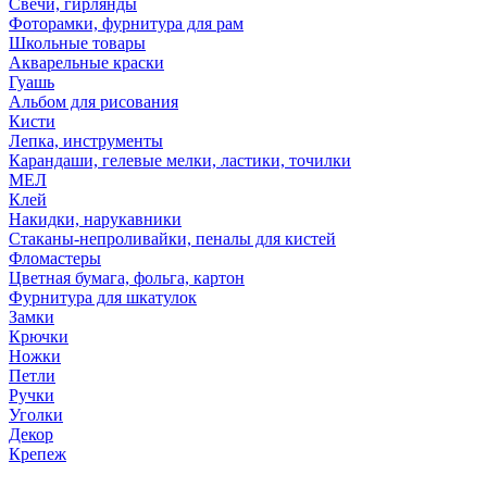
Свечи, гирлянды
Фоторамки, фурнитура для рам
Школьные товары
Акварельные краски
Гуашь
Альбом для рисования
Кисти
Лепка, инструменты
Карандаши, гелевые мелки, ластики, точилки
МЕЛ
Клей
Накидки, нарукавники
Стаканы-непроливайки, пеналы для кистей
Фломастеры
Цветная бумага, фольга, картон
Фурнитура для шкатулок
Замки
Крючки
Ножки
Петли
Ручки
Уголки
Декор
Крепеж