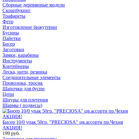
Сборные деревянные модели
Скрапбукинг
Трафареты
Фетр
Изготовление бижутерии
Бусины
Пайетки
Бисер
Заготовки
Замки, карабины
Инструменты
Контейнеры
Леска, нити, резинка
Соединительные элементы
Проволока, тросик
Шапочки для бусин
Цепи
Шнуры для плетения
Шармы ( подвесы)
Бисер 10/0 упак 50гр. "PRECIOSA" цв.ассорти пр.Чехия
АКЦИЯ!
199 руб.
Заготовки для творчества