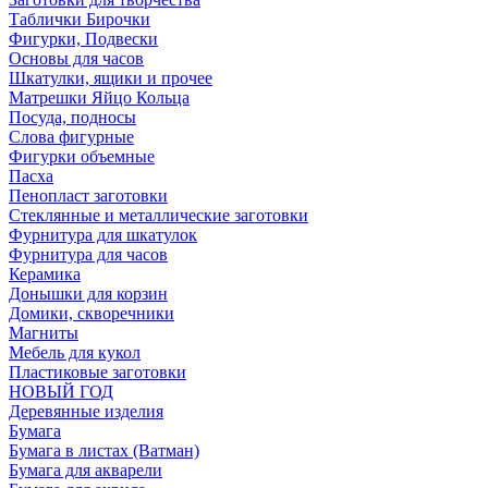
Таблички Бирочки
Фигурки, Подвески
Основы для часов
Шкатулки, ящики и прочее
Матрешки Яйцо Кольца
Посуда, подносы
Слова фигурные
Фигурки объемные
Пасха
Пенопласт заготовки
Стеклянные и металлические заготовки
Фурнитура для шкатулок
Фурнитура для часов
Керамика
Донышки для корзин
Домики, скворечники
Магниты
Мебель для кукол
Пластиковые заготовки
НОВЫЙ ГОД
Деревянные изделия
Бумага
Бумага в листах (Ватман)
Бумага для акварели