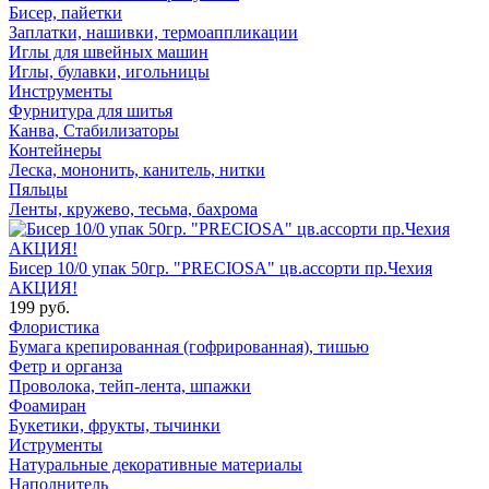
Бисер, пайетки
Заплатки, нашивки, термоаппликации
Иглы для швейных машин
Иглы, булавки, игольницы
Инструменты
Фурнитура для шитья
Канва, Стабилизаторы
Контейнеры
Леска, мононить, канитель, нитки
Пяльцы
Ленты, кружево, тесьма, бахрома
Бисер 10/0 упак 50гр. "PRECIOSA" цв.ассорти пр.Чехия
АКЦИЯ!
199 руб.
Флористика
Бумага крепированная (гофрированная), тишью
Фетр и органза
Проволока, тейп-лента, шпажки
Фоамиран
Букетики, фрукты, тычинки
Иструменты
Натуральные декоративные материалы
Наполнитель