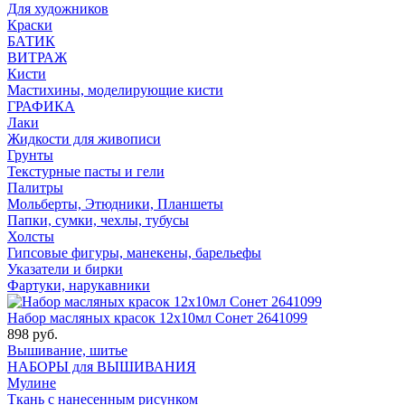
Для художников
Краски
БАТИК
ВИТРАЖ
Кисти
Мастихины, моделирующие кисти
ГРАФИКА
Лаки
Жидкости для живописи
Грунты
Текстурные пасты и гели
Палитры
Мольберты, Этюдники, Планшеты
Папки, сумки, чехлы, тубусы
Холсты
Гипсовые фигуры, манекены, барельефы
Указатели и бирки
Фартуки, нарукавники
Набор масляных красок 12х10мл Сонет 2641099
898 руб.
Вышивание, шитье
НАБОРЫ для ВЫШИВАНИЯ
Мулине
Ткань с нанесенным рисунком