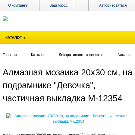
О компании
Ваш город
Авторизоваться
Доставка
Оплата
КАТАЛОГ ▼
Поставщикам
Наши
магазины
Главная
Каталог
Декоративное творчество
Алмазная
Новости
Алмазная мозаика 20х30 см, на
Акции
подрамнике "Девочка",
Контакты
частичная выкладка M-12354
Алмазная мозаика 20х30 см, на подрамнике "Девочка", частичная