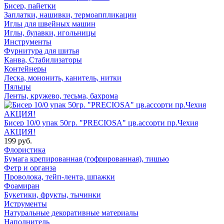
Бисер, пайетки
Заплатки, нашивки, термоаппликации
Иглы для швейных машин
Иглы, булавки, игольницы
Инструменты
Фурнитура для шитья
Канва, Стабилизаторы
Контейнеры
Леска, мононить, канитель, нитки
Пяльцы
Ленты, кружево, тесьма, бахрома
Бисер 10/0 упак 50гр. "PRECIOSA" цв.ассорти пр.Чехия
АКЦИЯ!
199 руб.
Флористика
Бумага крепированная (гофрированная), тишью
Фетр и органза
Проволока, тейп-лента, шпажки
Фоамиран
Букетики, фрукты, тычинки
Иструменты
Натуральные декоративные материалы
Наполнитель