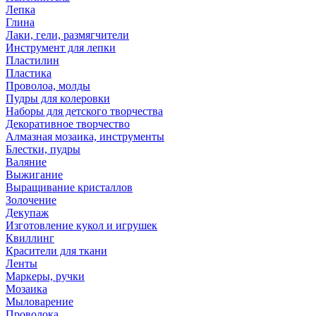
Лепка
Глина
Лаки, гели, размягчители
Инструмент для лепки
Пластилин
Пластика
Проволоа, молды
Пудры для колеровки
Наборы для детского творчества
Декоративное творчество
Алмазная мозаика, инструменты
Блестки, пудры
Валяние
Выжигание
Выращивание кристаллов
Золочение
Декупаж
Изготовление кукол и игрушек
Квиллинг
Красители для ткани
Ленты
Маркеры, ручки
Мозаика
Мыловарение
Проволока