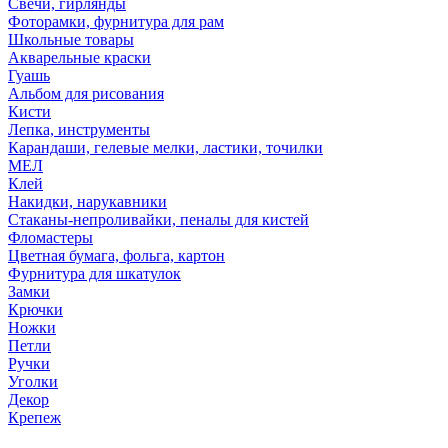
Свечи, гирлянды
Фоторамки, фурнитура для рам
Школьные товары
Акварельные краски
Гуашь
Альбом для рисования
Кисти
Лепка, инструменты
Карандаши, гелевые мелки, ластики, точилки
МЕЛ
Клей
Накидки, нарукавники
Стаканы-непроливайки, пеналы для кистей
Фломастеры
Цветная бумага, фольга, картон
Фурнитура для шкатулок
Замки
Крючки
Ножки
Петли
Ручки
Уголки
Декор
Крепеж