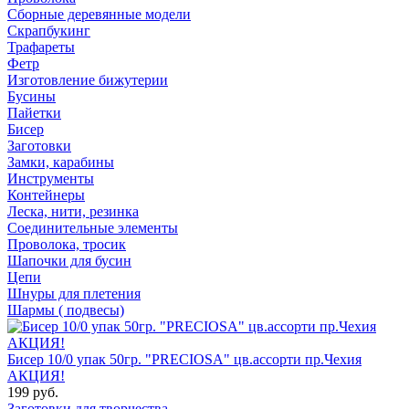
Сборные деревянные модели
Скрапбукинг
Трафареты
Фетр
Изготовление бижутерии
Бусины
Пайетки
Бисер
Заготовки
Замки, карабины
Инструменты
Контейнеры
Леска, нити, резинка
Соединительные элементы
Проволока, тросик
Шапочки для бусин
Цепи
Шнуры для плетения
Шармы ( подвесы)
Бисер 10/0 упак 50гр. "PRECIOSA" цв.ассорти пр.Чехия
АКЦИЯ!
199 руб.
Заготовки для творчества