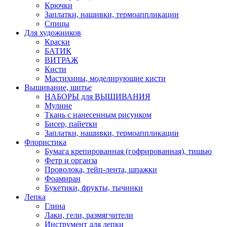
Крючки
Заплатки, нашивки, термоаппликации
Спицы
Для художников
Краски
БАТИК
ВИТРАЖ
Кисти
Мастихины, моделирующие кисти
Вышивание, шитье
НАБОРЫ для ВЫШИВАНИЯ
Мулине
Ткань с нанесенным рисунком
Бисер, пайетки
Заплатки, нашивки, термоаппликации
Флористика
Бумага крепированная (гофрированная), тишью
Фетр и органза
Проволока, тейп-лента, шпажки
Фоамиран
Букетики, фрукты, тычинки
Лепка
Глина
Лаки, гели, размягчители
Инструмент для лепки