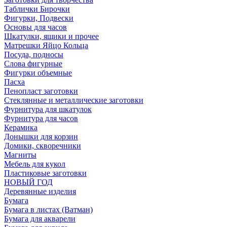
Таблички Бирочки
Фигурки, Подвески
Основы для часов
Шкатулки, ящики и прочее
Матрешки Яйцо Кольца
Посуда, подносы
Слова фигурные
Фигурки объемные
Пасха
Пенопласт заготовки
Стеклянные и металлические заготовки
Фурнитура для шкатулок
Фурнитура для часов
Керамика
Донышки для корзин
Домики, скворечники
Магниты
Мебель для кукол
Пластиковые заготовки
НОВЫЙ ГОД
Деревянные изделия
Бумага
Бумага в листах (Ватман)
Бумага для акварели