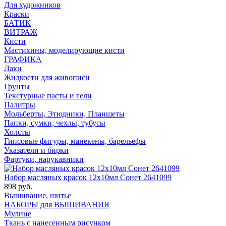
Для художников
Краски
БАТИК
ВИТРАЖ
Кисти
Мастихины, моделирующие кисти
ГРАФИКА
Лаки
Жидкости для живописи
Грунты
Текстурные пасты и гели
Палитры
Мольберты, Этюдники, Планшеты
Папки, сумки, чехлы, тубусы
Холсты
Гипсовые фигуры, манекены, барельефы
Указатели и бирки
Фартуки, нарукавники
Набор масляных красок 12х10мл Сонет 2641099
898 руб.
Вышивание, шитье
НАБОРЫ для ВЫШИВАНИЯ
Мулине
Ткань с нанесенным рисунком