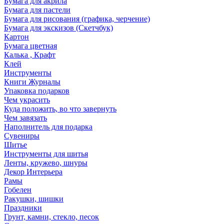
Бумага для акрила
Бумага для пастели
Бумага для рисования (графика, черчение)
Бумага для экскизов (Скетчбук)
Картон
Бумага цветная
Калька , Крафт
Клей
Инструменты
Книги Журналы
Упаковка подарков
Чем украсить
Куда положить, во что завернуть
Чем завязать
Наполнитель для подарка
Сувениры
Шитье
Инструменты для шитья
Ленты, кружево, шнуры
Декор Интерьера
Рамы
Гобелен
Ракушки, шишки
Праздники
Грунт, камни, стекло, песок