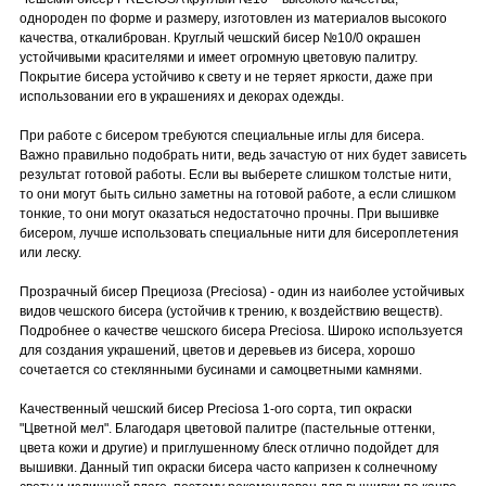
однороден по форме и размеру, изготовлен из материалов высокого
качества, откалиброван. Круглый чешский бисер №10/0 окрашен
устойчивыми красителями и имеет огромную цветовую палитру.
Покрытие бисера устойчиво к свету и не теряет яркости, даже при
использовании его в украшениях и декорах одежды.
При работе с бисером требуются специальные иглы для бисера.
Важно правильно подобрать нити, ведь зачастую от них будет зависеть
результат готовой работы. Если вы выберете слишком толстые нити,
то они могут быть сильно заметны на готовой работе, а если слишком
тонкие, то они могут оказаться недостаточно прочны. При вышивке
бисером, лучше использовать специальные нити для бисероплетения
или леску.
Прозрачный бисер Прециоза (Preciosa) - один из наиболее устойчивых
видов чешского бисера (устойчив к трению, к воздействию веществ).
Подробнее о качестве чешского бисера Preciosa. Широко используется
для создания украшений, цветов и деревьев из бисера, хорошо
сочетается со стеклянными бусинами и самоцветными камнями.
Качественный чешский бисер Preciosa 1-ого сорта, тип окраски
"Цветной мел". Благодаря цветовой палитре (пастельные оттенки,
цвета кожи и другие) и приглушенному блеск отлично подойдет для
вышивки. Данный тип окраски бисера часто капризен к солнечному