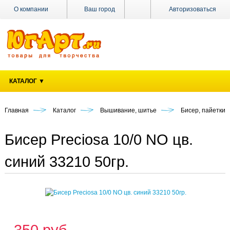
О компании
Ваш город
Авторизоваться
Доставка
Оплата
Поставщикам
КАТАЛОГ ▼
Наши
магазины
Главная
Каталог
Вышивание, шитье
Бисер, пайетки
Новости
Акции
Бисер Preciosa 10/0 NO цв.
Контакты
синий 33210 50гр.