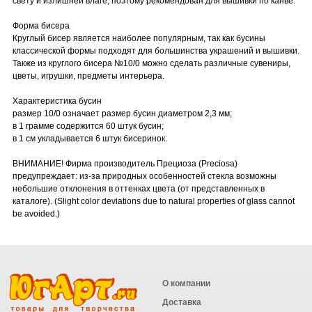
свету и излишней влаге, поэтому рекомендован для вышивки по канве.
Форма бисера
Круглый бисер является наиболее популярным, так как бусины
классической формы подходят для большинства украшений и вышивки.
Также из круглого бисера №10/0 можно сделать различные сувениры,
цветы, игрушки, предметы интерьера.
Характеристика бусин
размер 10/0 означает размер бусин диаметром 2,3 мм;
в 1 грамме содержится 60 штук бусин;
в 1 см укладывается 6 штук бисеринок.
ВНИМАНИЕ! Фирма производитель Прециоза (Preciosa)
предупреждает: из-за природных особенностей стекла возможны
небольшие отклонения в оттенках цвета (от представленных в
каталоге). (Slight color deviations due to natural properties of glass cannot
be avoided.)
О компании
Доставка