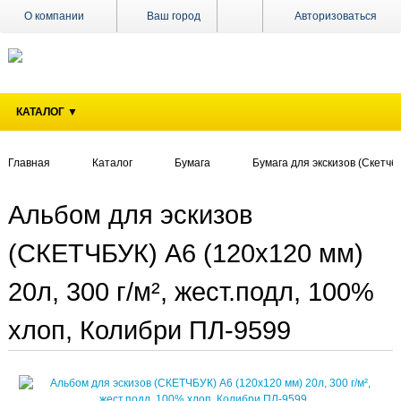
О компании
Ваш город
Авторизоваться
Доставка
Оплата
КАТАЛОГ ▼
Поставщикам
Наши
магазины
Главная
Каталог
Бумага
Бумага для экскизов (Скетчбу
Новости
Альбом для эскизов
Акции
(СКЕТЧБУК) А6 (120х120 мм)
Контакты
20л, 300 г/м², жест.подл, 100%
хлоп, Колибри ПЛ-9599