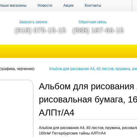
Наши магазины
Новости
Акции
Контакты
Заказать звонок
Обратная связь
(918) 075-15-15
(988) 187-66-15
(графика, черчение)
Альбом для рисования А4, 40 листов, пружина, р
Альбом для рисования А
рисовальная бумага, 16
АЛПт/А4
Альбом для рисования А4, 40 листов, пружина, рисовал
160г/м² Петербургские тайны АЛПт/А4