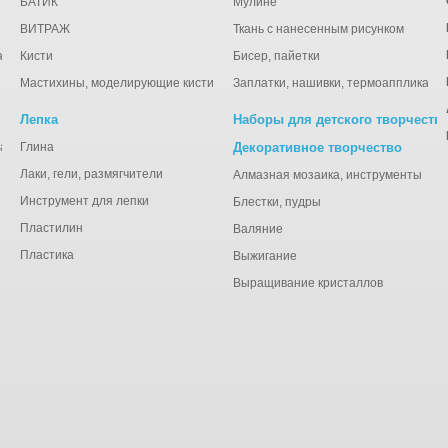
БАТИК
Мулине
ВИТРАЖ
Ткань с нанесенным рисунком
ации
Кисти
Бисер, пайетки
Мастихины, моделирующие кисти
Заплатки, нашивки, термоаппликаци
Лепка
Наборы для детского творчеств
анная), тишью
Глина
Декоративное творчество
Лаки, гели, размягчители
Алмазная мозаика, инструменты
Инструмент для лепки
Блестки, пудры
Пластилин
Валяние
Пластика
Выжигание
Выращивание кристаллов