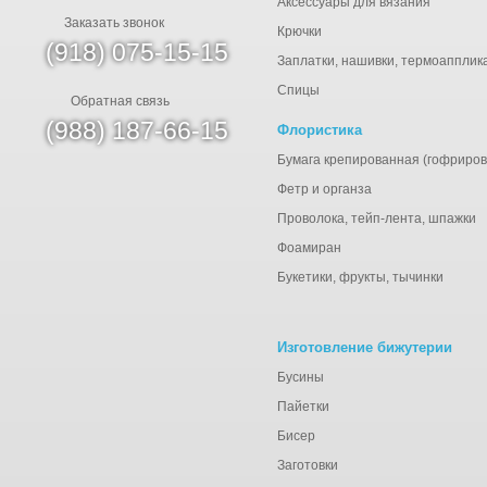
Аксессуары для вязания
Заказать звонок
Крючки
(918) 075-15-15
Заплатки, нашивки, термоапплик
Спицы
Обратная связь
(988) 187-66-15
Флористика
Бумага крепированная (гофриров
Фетр и органза
Проволока, тейп-лента, шпажки
Фоамиран
Букетики, фрукты, тычинки
Изготовление бижутерии
Бусины
Пайетки
Бисер
Заготовки