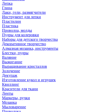
Лепка
Глина
Лаки, гели, размягчители
Инструмент для лепки
Пластилин
Пластика
Проволоа, молды
Пудры для колеровки
Наборы для детского творчества
Декоративное творчество
Алмазная мозаика, инструменты
Блестки, пудры
Валяние
Выжигание
Выращивание кристаллов
Золочение
Декупаж
Изготовление кукол и игрушек
Квиллинг
Красители для ткани
Ленты
Маркеры, ручки
Мозаика
Мыловарение
Проволока