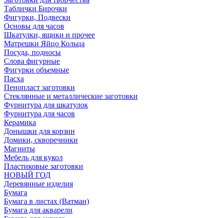
Таблички Бирочки
Фигурки, Подвески
Основы для часов
Шкатулки, ящики и прочее
Матрешки Яйцо Кольца
Посуда, подносы
Слова фигурные
Фигурки объемные
Пасха
Пенопласт заготовки
Стеклянные и металлические заготовки
Фурнитура для шкатулок
Фурнитура для часов
Керамика
Донышки для корзин
Домики, скворечники
Магниты
Мебель для кукол
Пластиковые заготовки
НОВЫЙ ГОД
Деревянные изделия
Бумага
Бумага в листах (Ватман)
Бумага для акварели