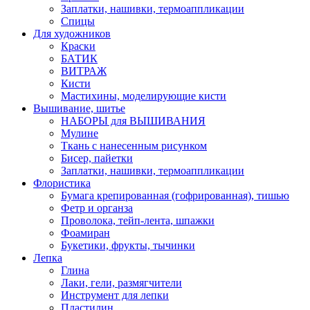
Заплатки, нашивки, термоаппликации
Спицы
Для художников
Краски
БАТИК
ВИТРАЖ
Кисти
Мастихины, моделирующие кисти
Вышивание, шитье
НАБОРЫ для ВЫШИВАНИЯ
Мулине
Ткань с нанесенным рисунком
Бисер, пайетки
Заплатки, нашивки, термоаппликации
Флористика
Бумага крепированная (гофрированная), тишью
Фетр и органза
Проволока, тейп-лента, шпажки
Фоамиран
Букетики, фрукты, тычинки
Лепка
Глина
Лаки, гели, размягчители
Инструмент для лепки
Пластилин