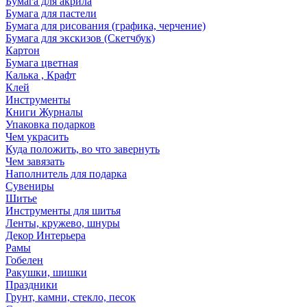
Бумага для акрила
Бумага для пастели
Бумага для рисования (графика, черчение)
Бумага для экскизов (Скетчбук)
Картон
Бумага цветная
Калька , Крафт
Клей
Инструменты
Книги Журналы
Упаковка подарков
Чем украсить
Куда положить, во что завернуть
Чем завязать
Наполнитель для подарка
Сувениры
Шитье
Инструменты для шитья
Ленты, кружево, шнуры
Декор Интерьера
Рамы
Гобелен
Ракушки, шишки
Праздники
Грунт, камни, стекло, песок