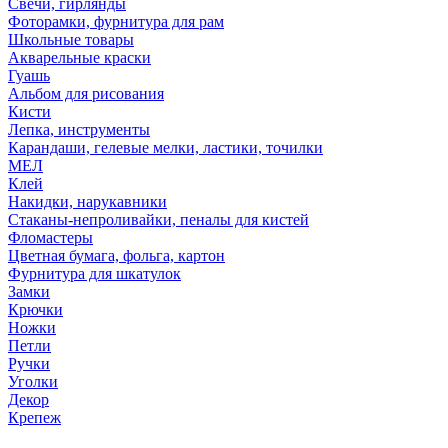
Свечи, гирлянды
Фоторамки, фурнитура для рам
Школьные товары
Акварельные краски
Гуашь
Альбом для рисования
Кисти
Лепка, инструменты
Карандаши, гелевые мелки, ластики, точилки
МЕЛ
Клей
Накидки, нарукавники
Стаканы-непроливайки, пеналы для кистей
Фломастеры
Цветная бумага, фольга, картон
Фурнитура для шкатулок
Замки
Крючки
Ножки
Петли
Ручки
Уголки
Декор
Крепеж