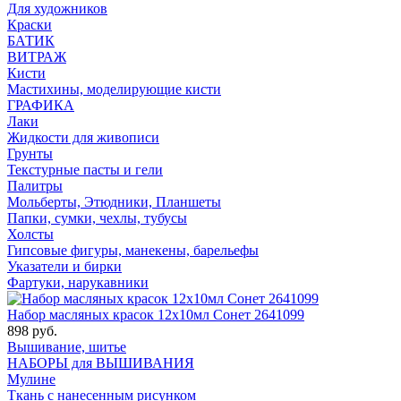
Для художников
Краски
БАТИК
ВИТРАЖ
Кисти
Мастихины, моделирующие кисти
ГРАФИКА
Лаки
Жидкости для живописи
Грунты
Текстурные пасты и гели
Палитры
Мольберты, Этюдники, Планшеты
Папки, сумки, чехлы, тубусы
Холсты
Гипсовые фигуры, манекены, барельефы
Указатели и бирки
Фартуки, нарукавники
Набор масляных красок 12х10мл Сонет 2641099
898 руб.
Вышивание, шитье
НАБОРЫ для ВЫШИВАНИЯ
Мулине
Ткань с нанесенным рисунком