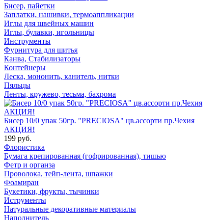
Бисер, пайетки
Заплатки, нашивки, термоаппликации
Иглы для швейных машин
Иглы, булавки, игольницы
Инструменты
Фурнитура для шитья
Канва, Стабилизаторы
Контейнеры
Леска, мононить, канитель, нитки
Пяльцы
Ленты, кружево, тесьма, бахрома
Бисер 10/0 упак 50гр. "PRECIOSA" цв.ассорти пр.Чехия
АКЦИЯ!
199 руб.
Флористика
Бумага крепированная (гофрированная), тишью
Фетр и органза
Проволока, тейп-лента, шпажки
Фоамиран
Букетики, фрукты, тычинки
Иструменты
Натуральные декоративные материалы
Наполнитель