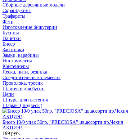
Сборные деревянные модели
Скрапбукинг
Трафареты
Фетр
Изготовление бижутерии
Бусины
Пайетки
Бисер
Заготовки
Замки, карабины
Инструменты
Контейнеры
Леска, нити, резинка
Соединительные элементы
Проволока, тросик
Шапочки для бусин
Цепи
Шнуры для плетения
Шармы ( подвесы)
Бисер 10/0 упак 50гр. "PRECIOSA" цв.ассорти пр.Чехия
АКЦИЯ!
199 руб.
Заготовки для творчества