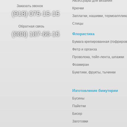
Аксессуары для вязания
Заказать звонок
Крючки
(918) 075-15-15
Заплатки, нашивки, термоапплик
Спицы
Обратная связь
(988) 187-66-15
Флористика
Бумага крепированная (гофриров
Фетр и органза
Проволока, тейп-лента, шпажки
Фоамиран
Букетики, фрукты, тычинки
Изготовление бижутерии
Бусины
Пайетки
Бисер
Заготовки