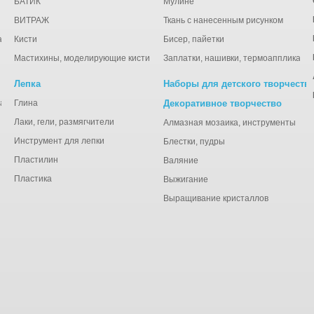
БАТИК
Мулине
ВИТРАЖ
Ткань с нанесенным рисунком
ации
Кисти
Бисер, пайетки
Мастихины, моделирующие кисти
Заплатки, нашивки, термоаппликаци
Лепка
Наборы для детского творчеств
анная), тишью
Глина
Декоративное творчество
Лаки, гели, размягчители
Алмазная мозаика, инструменты
Инструмент для лепки
Блестки, пудры
Пластилин
Валяние
Пластика
Выжигание
Выращивание кристаллов