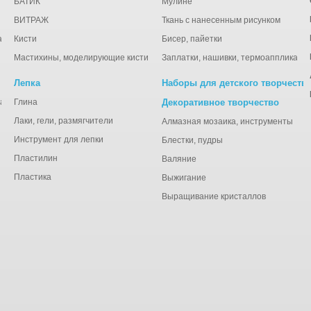
БАТИК
Мулине
ВИТРАЖ
Ткань с нанесенным рисунком
ации
Кисти
Бисер, пайетки
Мастихины, моделирующие кисти
Заплатки, нашивки, термоаппликаци
Лепка
Наборы для детского творчеств
анная), тишью
Глина
Декоративное творчество
Лаки, гели, размягчители
Алмазная мозаика, инструменты
Инструмент для лепки
Блестки, пудры
Пластилин
Валяние
Пластика
Выжигание
Выращивание кристаллов