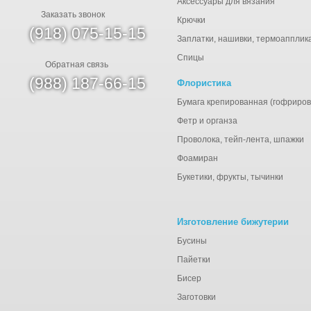
Аксессуары для вязания
Заказать звонок
Крючки
(918) 075-15-15
Заплатки, нашивки, термоапплик
Спицы
Обратная связь
(988) 187-66-15
Флористика
Бумага крепированная (гофриров
Фетр и органза
Проволока, тейп-лента, шпажки
Фоамиран
Букетики, фрукты, тычинки
Изготовление бижутерии
Бусины
Пайетки
Бисер
Заготовки