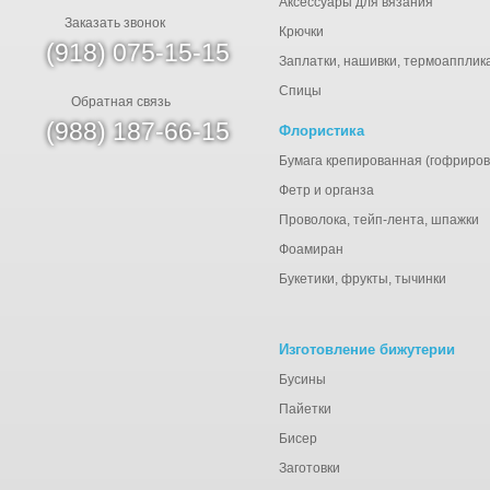
Аксессуары для вязания
Заказать звонок
Крючки
(918) 075-15-15
Заплатки, нашивки, термоапплик
Спицы
Обратная связь
(988) 187-66-15
Флористика
Бумага крепированная (гофриров
Фетр и органза
Проволока, тейп-лента, шпажки
Фоамиран
Букетики, фрукты, тычинки
Изготовление бижутерии
Бусины
Пайетки
Бисер
Заготовки