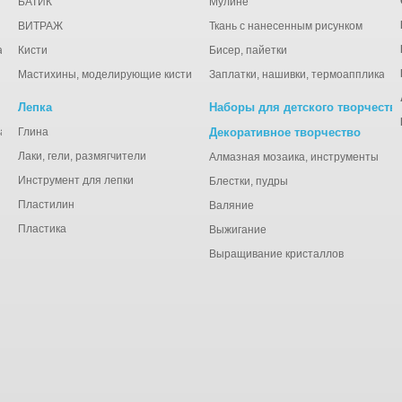
БАТИК
Мулине
ВИТРАЖ
Ткань с нанесенным рисунком
ации
Кисти
Бисер, пайетки
Мастихины, моделирующие кисти
Заплатки, нашивки, термоаппликаци
Лепка
Наборы для детского творчеств
анная), тишью
Глина
Декоративное творчество
Лаки, гели, размягчители
Алмазная мозаика, инструменты
Инструмент для лепки
Блестки, пудры
Пластилин
Валяние
Пластика
Выжигание
Выращивание кристаллов