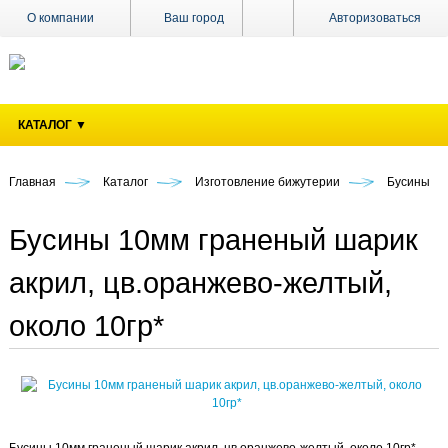
О компании
Ваш город
Авторизоваться
Доставка
Оплата
КАТАЛОГ ▼
Поставщикам
Наши
магазины
Главная
Каталог
Изготовление бижутерии
Бусины
Новости
Бусины 10мм граненый шарик
Акции
акрил, цв.оранжево-желтый,
Контакты
около 10гр*
Бусины 10мм граненый шарик акрил, цв.оранжево-желтый, около 10гр*