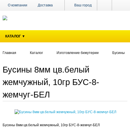
О компании
Доставка
Ваш город
Оплата
Поставщикам
Наши магазины
Новости
КАТАЛОГ ▼
Акции
Контакты
Главная
Каталог
Изготовление бижутерии
Бусины
Бусины 8мм цв.белый
жемчужный, 10гр БУС-8-
жемчуг-БЕЛ
Бусины 8мм цв.белый жемчужный, 10гр БУС-8-жемчуг-БЕЛ