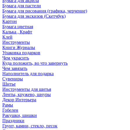
Бумага для акрила
Бумага для пастели
Бумага для рисования (графика, черчение)
Бумага для экскизов (Скетчбук)
Картон
Бумага цветная
Калька , Крафт
Клей
Инструменты
Книги Журналы
Упаковка подарков
Чем украсить
Куда положить, во что завернуть
Чем завязать
Наполнитель для подарка
Сувениры
Шитье
Инструменты для шитья
Ленты, кружево, шнуры
Декор Интерьера
Рамы
Гобелен
Ракушки, шишки
Праздники
Грунт, камни, стекло, песок