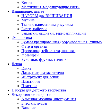
Кисти
Мастихины, моделирующие кисти
Вышивание, шитье
НАБОРЫ для ВЫШИВАНИЯ
Мулине
Ткань с нанесенным рисунком
Бисер, пайетки
Заплатки, нашивки, термоаппликации
Флористика
Бумага крепированная (гофрированная), тишью
Фетр и органза
Проволока, тейп-лента, шпажки
Фоамиран
Букетики, фрукты, тычинки
Лепка
Глина
Лаки, гели, размягчители
Инструмент для лепки
Пластилин
Пластика
Наборы для детского творчества
Декоративное творчество
Алмазная мозаика, инструменты
Блестки, пудры
Валяние