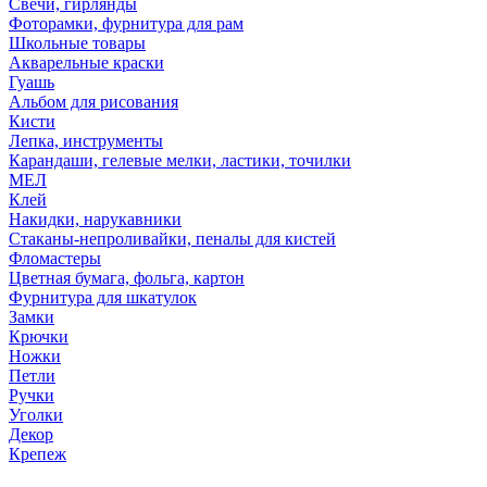
Свечи, гирлянды
Фоторамки, фурнитура для рам
Школьные товары
Акварельные краски
Гуашь
Альбом для рисования
Кисти
Лепка, инструменты
Карандаши, гелевые мелки, ластики, точилки
МЕЛ
Клей
Накидки, нарукавники
Стаканы-непроливайки, пеналы для кистей
Фломастеры
Цветная бумага, фольга, картон
Фурнитура для шкатулок
Замки
Крючки
Ножки
Петли
Ручки
Уголки
Декор
Крепеж