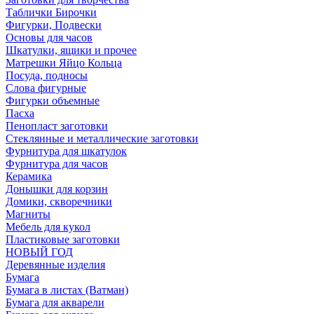
Таблички Бирочки
Фигурки, Подвески
Основы для часов
Шкатулки, ящики и прочее
Матрешки Яйцо Кольца
Посуда, подносы
Слова фигурные
Фигурки объемные
Пасха
Пенопласт заготовки
Стеклянные и металлические заготовки
Фурнитура для шкатулок
Фурнитура для часов
Керамика
Донышки для корзин
Домики, скворечники
Магниты
Мебель для кукол
Пластиковые заготовки
НОВЫЙ ГОД
Деревянные изделия
Бумага
Бумага в листах (Ватман)
Бумага для акварели