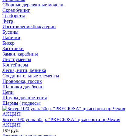
Сборные деревянные модели
Скрапбукинг
Трафареты
Фетр
Изготовление бижутерии
Бусины
Пайетки
Бисер
Заготовки
Замки, карабины
Инструменты
Контейнеры
Леска, нити, резинка
Соединительные элементы
Проволока, тросик
Шапочки для бусин
Цепи
Шнуры для плетения
Шармы ( подвесы)
Бисер 10/0 упак 50гр. "PRECIOSA" цв.ассорти пр.Чехия
АКЦИЯ!
199 руб.
Заготовки для творчества