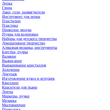
Лепка
Глина
Лаки, гели, размягчители
Инструмент для лепки
Пластилин
Пластика
Проволоа, молды
Пудры для колеровки
Наборы для детского творчества
Декоративное творчество
Алмазная мозаика, инструменты
Блестки, пудры
Валяние
Выжигание
Выращивание кристаллов
Золочение
Декупаж
Изготовление кукол и игрушек
Квиллинг
Красители для ткани
Ленты
Маркеры, ручки
Мозаика
Мыловарение
Проволока