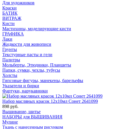
Для художников
Краски
БАТИК
ВИТРАЖ
Кисти
Мастихины, моделирующие кисти
ГРАФИКА
Лаки
Жидкости для живописи
Грунты
Текстурные пасты и гели
Палитры
Мольберты, Этюдники, Планшеты
Папки, сумки, чехлы, тубусы
Холсты
Гипсовые фигуры, манекены, барельефы
Указатели и бирки
Фартуки, нарукавники
Набор масляных красок 12х10мл Сонет 2641099
898 руб.
Вышивание, шитье
НАБОРЫ для ВЫШИВАНИЯ
Мулине
Ткань с нанесенным рисунком