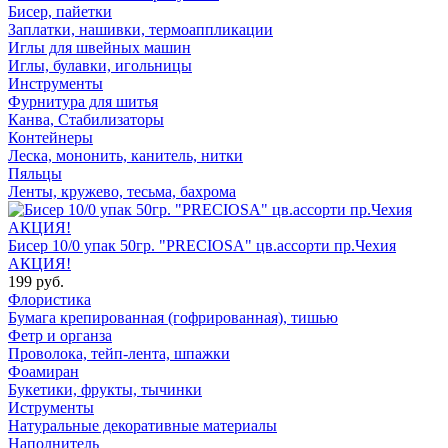
Бисер, пайетки
Заплатки, нашивки, термоаппликации
Иглы для швейных машин
Иглы, булавки, игольницы
Инструменты
Фурнитура для шитья
Канва, Стабилизаторы
Контейнеры
Леска, мононить, канитель, нитки
Пяльцы
Ленты, кружево, тесьма, бахрома
Бисер 10/0 упак 50гр. "PRECIOSA" цв.ассорти пр.Чехия
АКЦИЯ!
199 руб.
Флористика
Бумага крепированная (гофрированная), тишью
Фетр и органза
Проволока, тейп-лента, шпажки
Фоамиран
Букетики, фрукты, тычинки
Иструменты
Натуральные декоративные материалы
Наполнитель