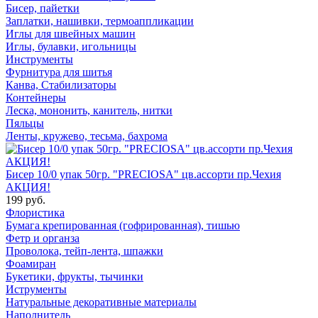
Бисер, пайетки
Заплатки, нашивки, термоаппликации
Иглы для швейных машин
Иглы, булавки, игольницы
Инструменты
Фурнитура для шитья
Канва, Стабилизаторы
Контейнеры
Леска, мононить, канитель, нитки
Пяльцы
Ленты, кружево, тесьма, бахрома
Бисер 10/0 упак 50гр. "PRECIOSA" цв.ассорти пр.Чехия
АКЦИЯ!
199 руб.
Флористика
Бумага крепированная (гофрированная), тишью
Фетр и органза
Проволока, тейп-лента, шпажки
Фоамиран
Букетики, фрукты, тычинки
Иструменты
Натуральные декоративные материалы
Наполнитель