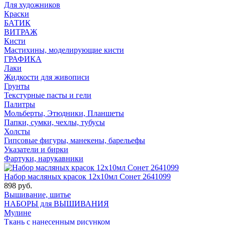
Для художников
Краски
БАТИК
ВИТРАЖ
Кисти
Мастихины, моделирующие кисти
ГРАФИКА
Лаки
Жидкости для живописи
Грунты
Текстурные пасты и гели
Палитры
Мольберты, Этюдники, Планшеты
Папки, сумки, чехлы, тубусы
Холсты
Гипсовые фигуры, манекены, барельефы
Указатели и бирки
Фартуки, нарукавники
Набор масляных красок 12х10мл Сонет 2641099
898 руб.
Вышивание, шитье
НАБОРЫ для ВЫШИВАНИЯ
Мулине
Ткань с нанесенным рисунком