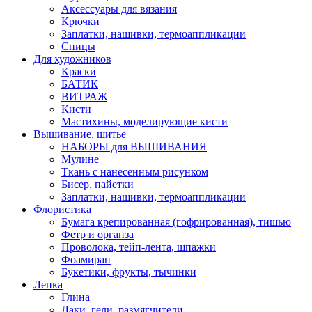
Аксессуары для вязания
Крючки
Заплатки, нашивки, термоаппликации
Спицы
Для художников
Краски
БАТИК
ВИТРАЖ
Кисти
Мастихины, моделирующие кисти
Вышивание, шитье
НАБОРЫ для ВЫШИВАНИЯ
Мулине
Ткань с нанесенным рисунком
Бисер, пайетки
Заплатки, нашивки, термоаппликации
Флористика
Бумага крепированная (гофрированная), тишью
Фетр и органза
Проволока, тейп-лента, шпажки
Фоамиран
Букетики, фрукты, тычинки
Лепка
Глина
Лаки, гели, размягчители