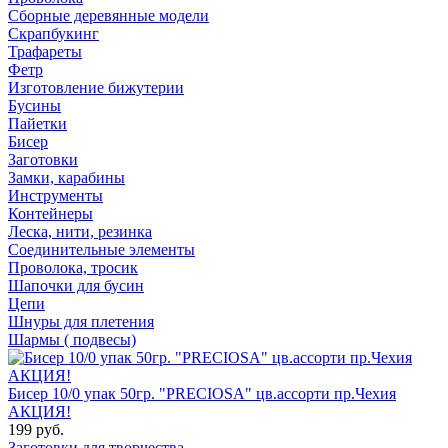
Сборные деревянные модели
Скрапбукинг
Трафареты
Фетр
Изготовление бижутерии
Бусины
Пайетки
Бисер
Заготовки
Замки, карабины
Инструменты
Контейнеры
Леска, нити, резинка
Соединительные элементы
Проволока, тросик
Шапочки для бусин
Цепи
Шнуры для плетения
Шармы ( подвесы)
Бисер 10/0 упак 50гр. "PRECIOSA" цв.ассорти пр.Чехия
АКЦИЯ!
199 руб.
Заготовки для творчества