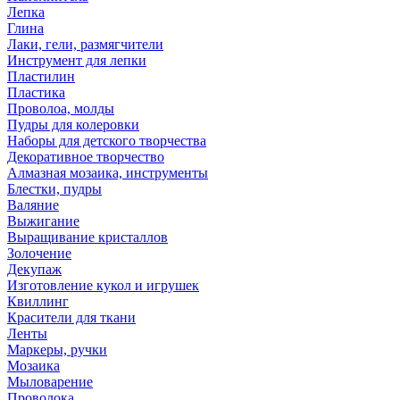
Лепка
Глина
Лаки, гели, размягчители
Инструмент для лепки
Пластилин
Пластика
Проволоа, молды
Пудры для колеровки
Наборы для детского творчества
Декоративное творчество
Алмазная мозаика, инструменты
Блестки, пудры
Валяние
Выжигание
Выращивание кристаллов
Золочение
Декупаж
Изготовление кукол и игрушек
Квиллинг
Красители для ткани
Ленты
Маркеры, ручки
Мозаика
Мыловарение
Проволока