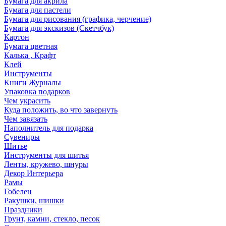
Бумага для акрила
Бумага для пастели
Бумага для рисования (графика, черчение)
Бумага для экскизов (Скетчбук)
Картон
Бумага цветная
Калька , Крафт
Клей
Инструменты
Книги Журналы
Упаковка подарков
Чем украсить
Куда положить, во что завернуть
Чем завязать
Наполнитель для подарка
Сувениры
Шитье
Инструменты для шитья
Ленты, кружево, шнуры
Декор Интерьера
Рамы
Гобелен
Ракушки, шишки
Праздники
Грунт, камни, стекло, песок