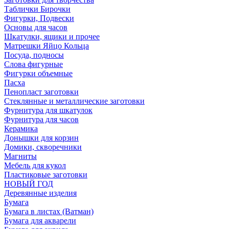
Таблички Бирочки
Фигурки, Подвески
Основы для часов
Шкатулки, ящики и прочее
Матрешки Яйцо Кольца
Посуда, подносы
Слова фигурные
Фигурки объемные
Пасха
Пенопласт заготовки
Стеклянные и металлические заготовки
Фурнитура для шкатулок
Фурнитура для часов
Керамика
Донышки для корзин
Домики, скворечники
Магниты
Мебель для кукол
Пластиковые заготовки
НОВЫЙ ГОД
Деревянные изделия
Бумага
Бумага в листах (Ватман)
Бумага для акварели