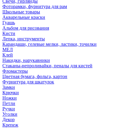
Свечи, гирлянды
Фоторамки, фурнитура для рам
Школьные товары
Акварельные краски
Гуашь
Альбом для рисования
Кисти
Лепка, инструменты
Карандаши, гелевые мелки, ластики, точилки
МЕЛ
Клей
Накидки, нарукавники
Стаканы-непроливайки, пеналы для кистей
Фломастеры
Цветная бумага, фольга, картон
Фурнитура для шкатулок
Замки
Крючки
Ножки
Петли
Ручки
Уголки
Декор
Крепеж