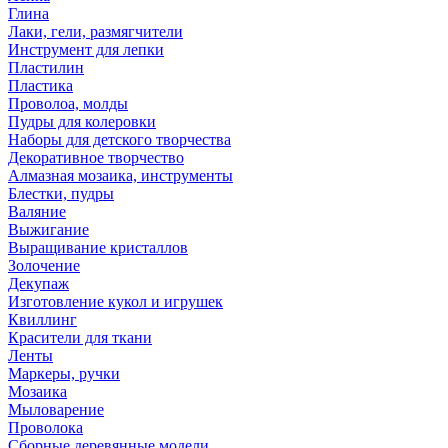
Глина
Лаки, гели, размягчители
Инструмент для лепки
Пластилин
Пластика
Проволоа, молды
Пудры для колеровки
Наборы для детского творчества
Декоративное творчество
Алмазная мозаика, инструменты
Блестки, пудры
Валяние
Выжигание
Выращивание кристаллов
Золочение
Декупаж
Изготовление кукол и игрушек
Квиллинг
Красители для ткани
Ленты
Маркеры, ручки
Мозаика
Мыловарение
Проволока
Сборные деревянные модели