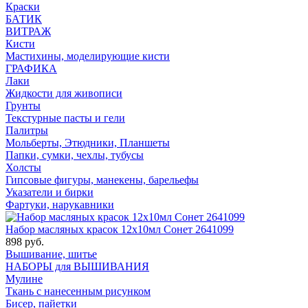
Краски
БАТИК
ВИТРАЖ
Кисти
Мастихины, моделирующие кисти
ГРАФИКА
Лаки
Жидкости для живописи
Грунты
Текстурные пасты и гели
Палитры
Мольберты, Этюдники, Планшеты
Папки, сумки, чехлы, тубусы
Холсты
Гипсовые фигуры, манекены, барельефы
Указатели и бирки
Фартуки, нарукавники
Набор масляных красок 12х10мл Сонет 2641099
898 руб.
Вышивание, шитье
НАБОРЫ для ВЫШИВАНИЯ
Мулине
Ткань с нанесенным рисунком
Бисер, пайетки