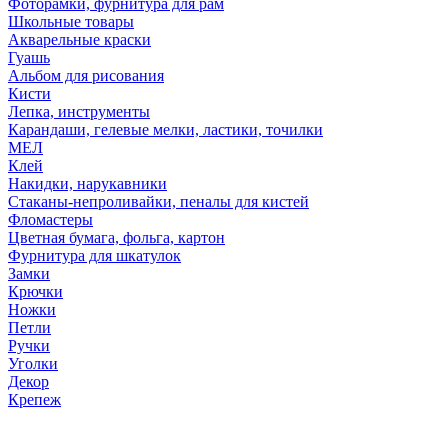
Фоторамки, фурнитура для рам
Школьные товары
Акварельные краски
Гуашь
Альбом для рисования
Кисти
Лепка, инструменты
Карандаши, гелевые мелки, ластики, точилки
МЕЛ
Клей
Накидки, нарукавники
Стаканы-непроливайки, пеналы для кистей
Фломастеры
Цветная бумага, фольга, картон
Фурнитура для шкатулок
Замки
Крючки
Ножки
Петли
Ручки
Уголки
Декор
Крепеж