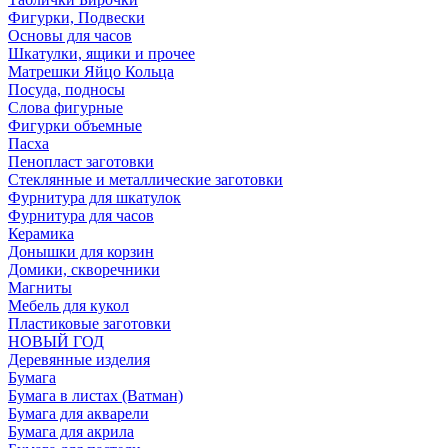
Фигурки, Подвески
Основы для часов
Шкатулки, ящики и прочее
Матрешки Яйцо Кольца
Посуда, подносы
Слова фигурные
Фигурки объемные
Пасха
Пенопласт заготовки
Стеклянные и металлические заготовки
Фурнитура для шкатулок
Фурнитура для часов
Керамика
Донышки для корзин
Домики, скворечники
Магниты
Мебель для кукол
Пластиковые заготовки
НОВЫЙ ГОД
Деревянные изделия
Бумага
Бумага в листах (Ватман)
Бумага для акварели
Бумага для акрила