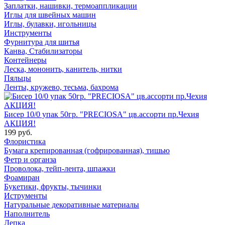
Заплатки, нашивки, термоаппликации
Иглы для швейных машин
Иглы, булавки, игольницы
Инструменты
Фурнитура для шитья
Канва, Стабилизаторы
Контейнеры
Леска, мононить, канитель, нитки
Пяльцы
Ленты, кружево, тесьма, бахрома
Бисер 10/0 упак 50гр. "PRECIOSA" цв.ассорти пр.Чехия
АКЦИЯ!
199 руб.
Флористика
Бумага крепированная (гофрированная), тишью
Фетр и органза
Проволока, тейп-лента, шпажки
Фоамиран
Букетики, фрукты, тычинки
Иструменты
Натуральные декоративные материалы
Наполнитель
Лепка