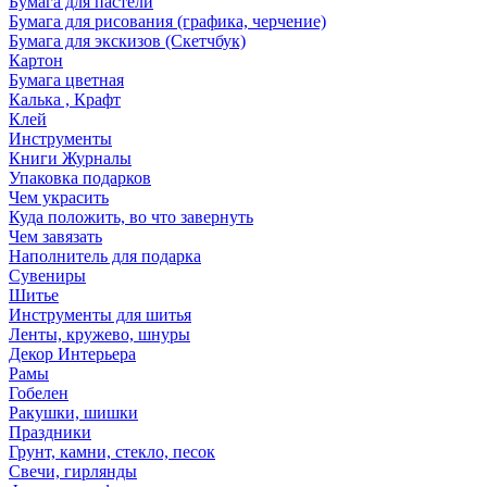
Бумага для пастели
Бумага для рисования (графика, черчение)
Бумага для экскизов (Скетчбук)
Картон
Бумага цветная
Калька , Крафт
Клей
Инструменты
Книги Журналы
Упаковка подарков
Чем украсить
Куда положить, во что завернуть
Чем завязать
Наполнитель для подарка
Сувениры
Шитье
Инструменты для шитья
Ленты, кружево, шнуры
Декор Интерьера
Рамы
Гобелен
Ракушки, шишки
Праздники
Грунт, камни, стекло, песок
Свечи, гирлянды