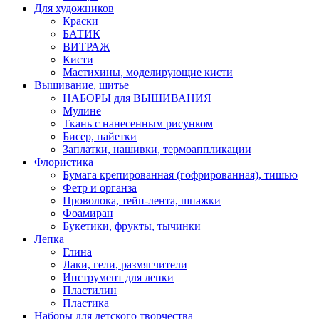
Для художников
Краски
БАТИК
ВИТРАЖ
Кисти
Мастихины, моделирующие кисти
Вышивание, шитье
НАБОРЫ для ВЫШИВАНИЯ
Мулине
Ткань с нанесенным рисунком
Бисер, пайетки
Заплатки, нашивки, термоаппликации
Флористика
Бумага крепированная (гофрированная), тишью
Фетр и органза
Проволока, тейп-лента, шпажки
Фоамиран
Букетики, фрукты, тычинки
Лепка
Глина
Лаки, гели, размягчители
Инструмент для лепки
Пластилин
Пластика
Наборы для детского творчества