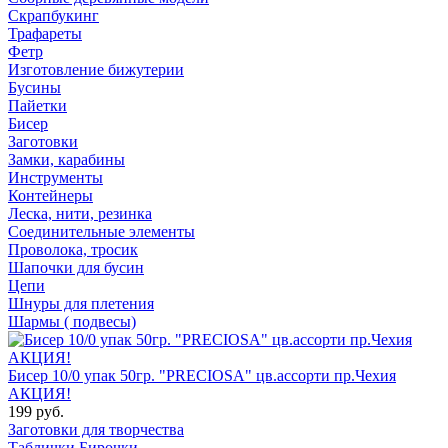
Скрапбукинг
Трафареты
Фетр
Изготовление бижутерии
Бусины
Пайетки
Бисер
Заготовки
Замки, карабины
Инструменты
Контейнеры
Леска, нити, резинка
Соединительные элементы
Проволока, тросик
Шапочки для бусин
Цепи
Шнуры для плетения
Шармы ( подвесы)
Бисер 10/0 упак 50гр. "PRECIOSA" цв.ассорти пр.Чехия
АКЦИЯ!
199 руб.
Заготовки для творчества
Таблички Бирочки