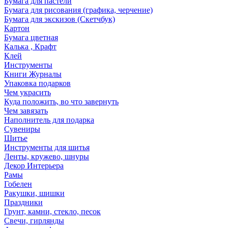
Бумага для пастели
Бумага для рисования (графика, черчение)
Бумага для экскизов (Скетчбук)
Картон
Бумага цветная
Калька , Крафт
Клей
Инструменты
Книги Журналы
Упаковка подарков
Чем украсить
Куда положить, во что завернуть
Чем завязать
Наполнитель для подарка
Сувениры
Шитье
Инструменты для шитья
Ленты, кружево, шнуры
Декор Интерьера
Рамы
Гобелен
Ракушки, шишки
Праздники
Грунт, камни, стекло, песок
Свечи, гирлянды