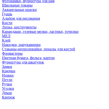
Фоторамки, фурнитура для рам
Школьные товары
Акварельные краски
Гуашь
Альбом для рисования
Кисти
Лепка, инструменты
Карандаши, гелевые мелки, ластики, точилки
МЕЛ
Клей
Накидки, нарукавники
Стаканы-непроливайки, пеналы для кистей
Фломастеры
Цветная бумага, фольга, картон
Фурнитура для шкатулок
Замки
Крючки
Ножки
Петли
Ручки
Уголки
Декор
Крепеж