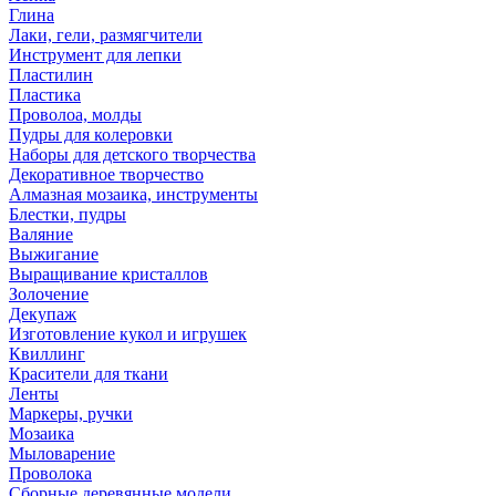
Глина
Лаки, гели, размягчители
Инструмент для лепки
Пластилин
Пластика
Проволоа, молды
Пудры для колеровки
Наборы для детского творчества
Декоративное творчество
Алмазная мозаика, инструменты
Блестки, пудры
Валяние
Выжигание
Выращивание кристаллов
Золочение
Декупаж
Изготовление кукол и игрушек
Квиллинг
Красители для ткани
Ленты
Маркеры, ручки
Мозаика
Мыловарение
Проволока
Сборные деревянные модели