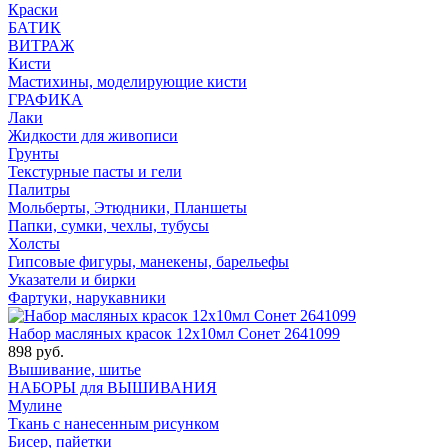
Краски
БАТИК
ВИТРАЖ
Кисти
Мастихины, моделирующие кисти
ГРАФИКА
Лаки
Жидкости для живописи
Грунты
Текстурные пасты и гели
Палитры
Мольберты, Этюдники, Планшеты
Папки, сумки, чехлы, тубусы
Холсты
Гипсовые фигуры, манекены, барельефы
Указатели и бирки
Фартуки, нарукавники
Набор масляных красок 12х10мл Сонет 2641099
898 руб.
Вышивание, шитье
НАБОРЫ для ВЫШИВАНИЯ
Мулине
Ткань с нанесенным рисунком
Бисер, пайетки