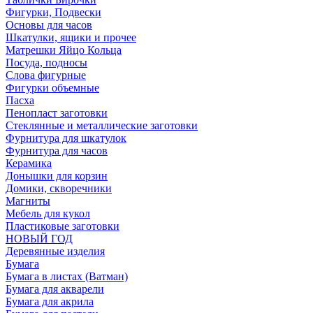
Фигурки, Подвески
Основы для часов
Шкатулки, ящики и прочее
Матрешки Яйцо Кольца
Посуда, подносы
Слова фигурные
Фигурки объемные
Пасха
Пенопласт заготовки
Стеклянные и металлические заготовки
Фурнитура для шкатулок
Фурнитура для часов
Керамика
Донышки для корзин
Домики, скворечники
Магниты
Мебель для кукол
Пластиковые заготовки
НОВЫЙ ГОД
Деревянные изделия
Бумага
Бумага в листах (Ватман)
Бумага для акварели
Бумага для акрила