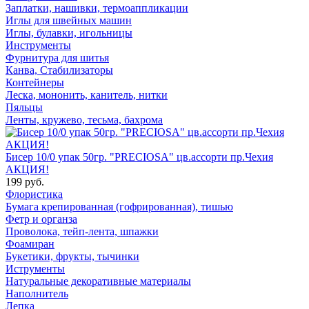
Заплатки, нашивки, термоаппликации
Иглы для швейных машин
Иглы, булавки, игольницы
Инструменты
Фурнитура для шитья
Канва, Стабилизаторы
Контейнеры
Леска, мононить, канитель, нитки
Пяльцы
Ленты, кружево, тесьма, бахрома
Бисер 10/0 упак 50гр. "PRECIOSA" цв.ассорти пр.Чехия
АКЦИЯ!
199 руб.
Флористика
Бумага крепированная (гофрированная), тишью
Фетр и органза
Проволока, тейп-лента, шпажки
Фоамиран
Букетики, фрукты, тычинки
Иструменты
Натуральные декоративные материалы
Наполнитель
Лепка