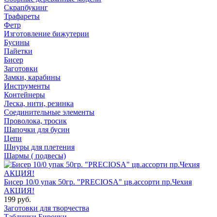
Скрапбукинг
Трафареты
Фетр
Изготовление бижутерии
Бусины
Пайетки
Бисер
Заготовки
Замки, карабины
Инструменты
Контейнеры
Леска, нити, резинка
Соединительные элементы
Проволока, тросик
Шапочки для бусин
Цепи
Шнуры для плетения
Шармы ( подвесы)
Бисер 10/0 упак 50гр. "PRECIOSA" цв.ассорти пр.Чехия
АКЦИЯ!
199 руб.
Заготовки для творчества
Таблички Бирочки