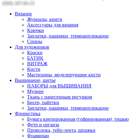
(988) 187-66-15
Вязание
Журналы, книги
Аксессуары для вязания
Крючки
Заплатки, нашивки, термоаппликации
Спицы
Для художников
Краски
БАТИК
ВИТРАЖ
Кисти
Мастихины, моделирующие кисти
Вышивание, шитье
НАБОРЫ для ВЫШИВАНИЯ
Мулине
Ткань с нанесенным рисунком
Бисер, пайетки
Заплатки, нашивки, термоаппликации
Флористика
Бумага крепированная (гофрированная), тишью
Фетр и органза
Проволока, тейп-лента, шпажки
Фоамиран