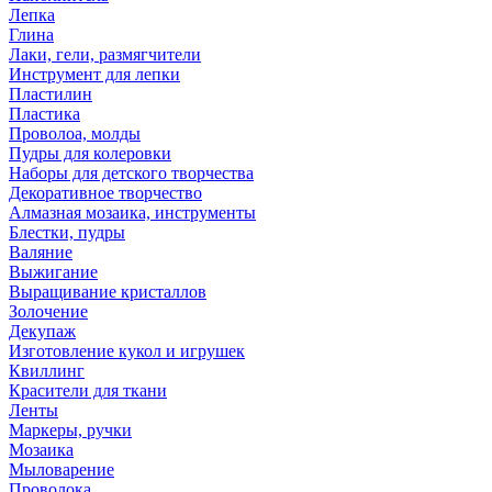
Лепка
Глина
Лаки, гели, размягчители
Инструмент для лепки
Пластилин
Пластика
Проволоа, молды
Пудры для колеровки
Наборы для детского творчества
Декоративное творчество
Алмазная мозаика, инструменты
Блестки, пудры
Валяние
Выжигание
Выращивание кристаллов
Золочение
Декупаж
Изготовление кукол и игрушек
Квиллинг
Красители для ткани
Ленты
Маркеры, ручки
Мозаика
Мыловарение
Проволока