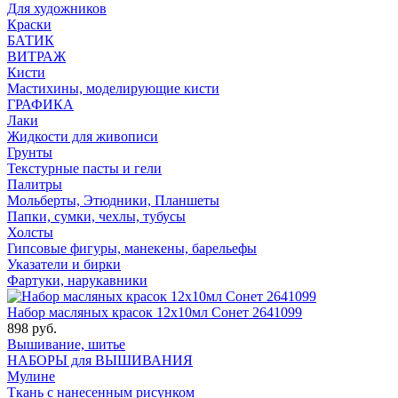
Для художников
Краски
БАТИК
ВИТРАЖ
Кисти
Мастихины, моделирующие кисти
ГРАФИКА
Лаки
Жидкости для живописи
Грунты
Текстурные пасты и гели
Палитры
Мольберты, Этюдники, Планшеты
Папки, сумки, чехлы, тубусы
Холсты
Гипсовые фигуры, манекены, барельефы
Указатели и бирки
Фартуки, нарукавники
Набор масляных красок 12х10мл Сонет 2641099
898 руб.
Вышивание, шитье
НАБОРЫ для ВЫШИВАНИЯ
Мулине
Ткань с нанесенным рисунком