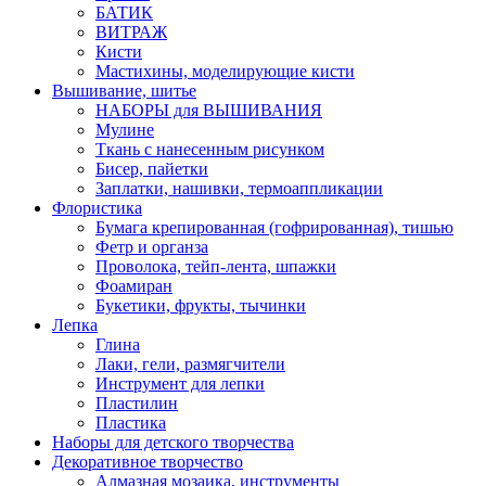
БАТИК
ВИТРАЖ
Кисти
Мастихины, моделирующие кисти
Вышивание, шитье
НАБОРЫ для ВЫШИВАНИЯ
Мулине
Ткань с нанесенным рисунком
Бисер, пайетки
Заплатки, нашивки, термоаппликации
Флористика
Бумага крепированная (гофрированная), тишью
Фетр и органза
Проволока, тейп-лента, шпажки
Фоамиран
Букетики, фрукты, тычинки
Лепка
Глина
Лаки, гели, размягчители
Инструмент для лепки
Пластилин
Пластика
Наборы для детского творчества
Декоративное творчество
Алмазная мозаика, инструменты