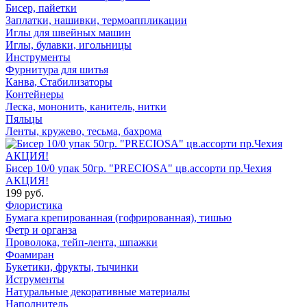
Бисер, пайетки
Заплатки, нашивки, термоаппликации
Иглы для швейных машин
Иглы, булавки, игольницы
Инструменты
Фурнитура для шитья
Канва, Стабилизаторы
Контейнеры
Леска, мононить, канитель, нитки
Пяльцы
Ленты, кружево, тесьма, бахрома
Бисер 10/0 упак 50гр. "PRECIOSA" цв.ассорти пр.Чехия
АКЦИЯ!
199 руб.
Флористика
Бумага крепированная (гофрированная), тишью
Фетр и органза
Проволока, тейп-лента, шпажки
Фоамиран
Букетики, фрукты, тычинки
Иструменты
Натуральные декоративные материалы
Наполнитель