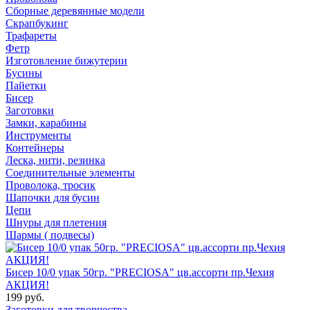
Сборные деревянные модели
Скрапбукинг
Трафареты
Фетр
Изготовление бижутерии
Бусины
Пайетки
Бисер
Заготовки
Замки, карабины
Инструменты
Контейнеры
Леска, нити, резинка
Соединительные элементы
Проволока, тросик
Шапочки для бусин
Цепи
Шнуры для плетения
Шармы ( подвесы)
Бисер 10/0 упак 50гр. "PRECIOSA" цв.ассорти пр.Чехия
АКЦИЯ!
199 руб.
Заготовки для творчества