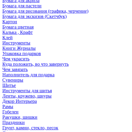
Бумага для акрила
Бумага для пастели
Бумага для рисования (графика, черчение)
Бумага для экскизов (Скетчбук)
Картон
Бумага цветная
Калька , Крафт
Клей
Инструменты
Книги Журналы
Упаковка подарков
Чем украсить
Куда положить, во что завернуть
Чем завязать
Наполнитель для подарка
Сувениры
Шитье
Инструменты для шитья
Ленты, кружево, шнуры
Декор Интерьера
Рамы
Гобелен
Ракушки, шишки
Праздники
Грунт, камни, стекло, песок