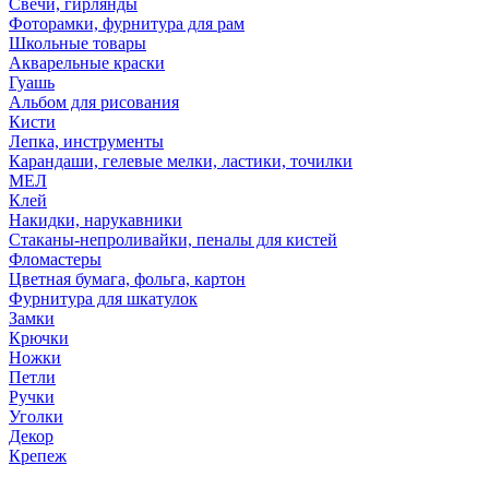
Свечи, гирлянды
Фоторамки, фурнитура для рам
Школьные товары
Акварельные краски
Гуашь
Альбом для рисования
Кисти
Лепка, инструменты
Карандаши, гелевые мелки, ластики, точилки
МЕЛ
Клей
Накидки, нарукавники
Стаканы-непроливайки, пеналы для кистей
Фломастеры
Цветная бумага, фольга, картон
Фурнитура для шкатулок
Замки
Крючки
Ножки
Петли
Ручки
Уголки
Декор
Крепеж