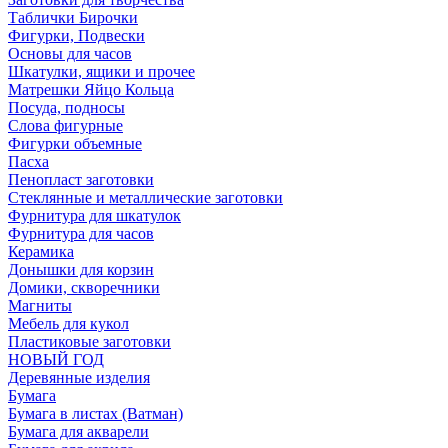
Таблички Бирочки
Фигурки, Подвески
Основы для часов
Шкатулки, ящики и прочее
Матрешки Яйцо Кольца
Посуда, подносы
Слова фигурные
Фигурки объемные
Пасха
Пенопласт заготовки
Стеклянные и металлические заготовки
Фурнитура для шкатулок
Фурнитура для часов
Керамика
Донышки для корзин
Домики, скворечники
Магниты
Мебель для кукол
Пластиковые заготовки
НОВЫЙ ГОД
Деревянные изделия
Бумага
Бумага в листах (Ватман)
Бумага для акварели