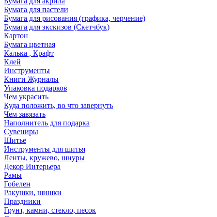
Бумага для акрила
Бумага для пастели
Бумага для рисования (графика, черчение)
Бумага для экскизов (Скетчбук)
Картон
Бумага цветная
Калька , Крафт
Клей
Инструменты
Книги Журналы
Упаковка подарков
Чем украсить
Куда положить, во что завернуть
Чем завязать
Наполнитель для подарка
Сувениры
Шитье
Инструменты для шитья
Ленты, кружево, шнуры
Декор Интерьера
Рамы
Гобелен
Ракушки, шишки
Праздники
Грунт, камни, стекло, песок