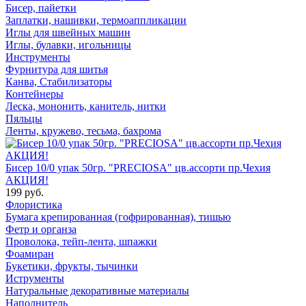
Бисер, пайетки
Заплатки, нашивки, термоаппликации
Иглы для швейных машин
Иглы, булавки, игольницы
Инструменты
Фурнитура для шитья
Канва, Стабилизаторы
Контейнеры
Леска, мононить, канитель, нитки
Пяльцы
Ленты, кружево, тесьма, бахрома
Бисер 10/0 упак 50гр. "PRECIOSA" цв.ассорти пр.Чехия
АКЦИЯ!
199 руб.
Флористика
Бумага крепированная (гофрированная), тишью
Фетр и органза
Проволока, тейп-лента, шпажки
Фоамиран
Букетики, фрукты, тычинки
Иструменты
Натуральные декоративные материалы
Наполнитель