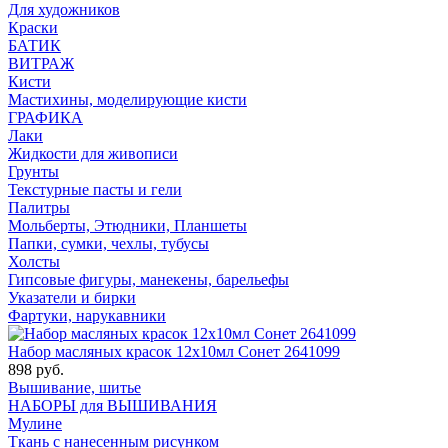
Для художников
Краски
БАТИК
ВИТРАЖ
Кисти
Мастихины, моделирующие кисти
ГРАФИКА
Лаки
Жидкости для живописи
Грунты
Текстурные пасты и гели
Палитры
Мольберты, Этюдники, Планшеты
Папки, сумки, чехлы, тубусы
Холсты
Гипсовые фигуры, манекены, барельефы
Указатели и бирки
Фартуки, нарукавники
Набор масляных красок 12х10мл Сонет 2641099
898 руб.
Вышивание, шитье
НАБОРЫ для ВЫШИВАНИЯ
Мулине
Ткань с нанесенным рисунком