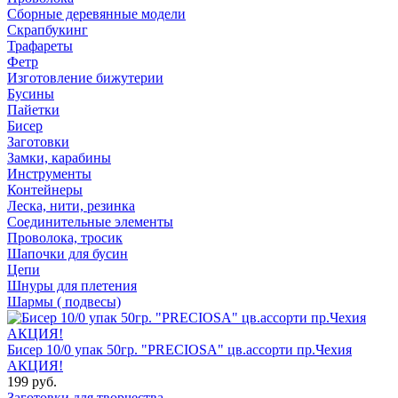
Сборные деревянные модели
Скрапбукинг
Трафареты
Фетр
Изготовление бижутерии
Бусины
Пайетки
Бисер
Заготовки
Замки, карабины
Инструменты
Контейнеры
Леска, нити, резинка
Соединительные элементы
Проволока, тросик
Шапочки для бусин
Цепи
Шнуры для плетения
Шармы ( подвесы)
Бисер 10/0 упак 50гр. "PRECIOSA" цв.ассорти пр.Чехия
АКЦИЯ!
199 руб.
Заготовки для творчества