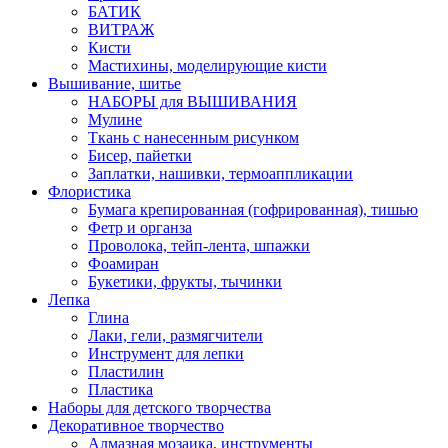
БАТИК
ВИТРАЖ
Кисти
Мастихины, моделирующие кисти
Вышивание, шитье
НАБОРЫ для ВЫШИВАНИЯ
Мулине
Ткань с нанесенным рисунком
Бисер, пайетки
Заплатки, нашивки, термоаппликации
Флористика
Бумага крепированная (гофрированная), тишью
Фетр и органза
Проволока, тейп-лента, шпажки
Фоамиран
Букетики, фрукты, тычинки
Лепка
Глина
Лаки, гели, размягчители
Инструмент для лепки
Пластилин
Пластика
Наборы для детского творчества
Декоративное творчество
Алмазная мозаика, инструменты