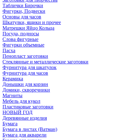
Таблички Бирочки
Фигурки, Подвески
Основы для часов
Шкатулки, ящики и прочее
Матрешки Яйцо Кольца
Посуда, подносы
Слова фигурные
Фигурки объемные
Пасха
Пенопласт заготовки
Стеклянные и металлические заготовки
Фурнитура для шкатулок
Фурнитура для часов
Керамика
Донышки для корзин
Домики, скворечники
Магниты
Мебель для кукол
Пластиковые заготовки
НОВЫЙ ГОД
Деревянные изделия
Бумага
Бумага в листах (Ватман)
Бумага для акварели