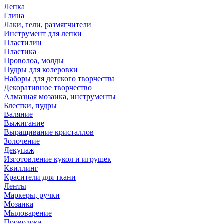
Лепка
Глина
Лаки, гели, размягчители
Инструмент для лепки
Пластилин
Пластика
Проволоа, молды
Пудры для колеровки
Наборы для детского творчества
Декоративное творчество
Алмазная мозаика, инструменты
Блестки, пудры
Валяние
Выжигание
Выращивание кристаллов
Золочение
Декупаж
Изготовление кукол и игрушек
Квиллинг
Красители для ткани
Ленты
Маркеры, ручки
Мозаика
Мыловарение
Проволока