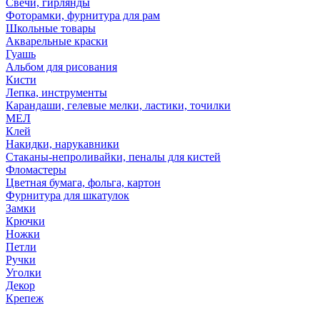
Свечи, гирлянды
Фоторамки, фурнитура для рам
Школьные товары
Акварельные краски
Гуашь
Альбом для рисования
Кисти
Лепка, инструменты
Карандаши, гелевые мелки, ластики, точилки
МЕЛ
Клей
Накидки, нарукавники
Стаканы-непроливайки, пеналы для кистей
Фломастеры
Цветная бумага, фольга, картон
Фурнитура для шкатулок
Замки
Крючки
Ножки
Петли
Ручки
Уголки
Декор
Крепеж