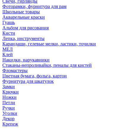
Свечи, гирлянды
Фоторамки, фурнитура для рам
Школьные товары
Акварельные краски
Гуашь
Альбом для рисования
Кисти
Лепка, инструменты
Карандаши, гелевые мелки, ластики, точилки
МЕЛ
Клей
Накидки, нарукавники
Стаканы-непроливайки, пеналы для кистей
Фломастеры
Цветная бумага, фольга, картон
Фурнитура для шкатулок
Замки
Крючки
Ножки
Петли
Ручки
Уголки
Декор
Крепеж