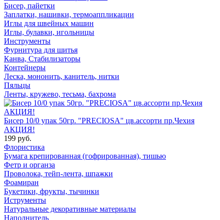
Бисер, пайетки
Заплатки, нашивки, термоаппликации
Иглы для швейных машин
Иглы, булавки, игольницы
Инструменты
Фурнитура для шитья
Канва, Стабилизаторы
Контейнеры
Леска, мононить, канитель, нитки
Пяльцы
Ленты, кружево, тесьма, бахрома
Бисер 10/0 упак 50гр. "PRECIOSA" цв.ассорти пр.Чехия
АКЦИЯ!
199 руб.
Флористика
Бумага крепированная (гофрированная), тишью
Фетр и органза
Проволока, тейп-лента, шпажки
Фоамиран
Букетики, фрукты, тычинки
Иструменты
Натуральные декоративные материалы
Наполнитель