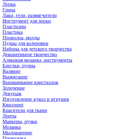
Лепка
Глина
Лаки, гели, размягчители
Инструмент для лепки
Пластилин
Пластика
Проволоа, молды
Пудры для колеровки
Наборы для детского творчества
Декоративное творчество
Алмазная мозаика, инструменты
Блестки, пудры
Валяние
Выжигание
Выращивание кристаллов
Золочение
Декупаж
Изготовление кукол и игрушек
Квиллинг
Красители для ткани
Ленты
Маркеры, ручки
Мозаика
Мыловарение
Проволока