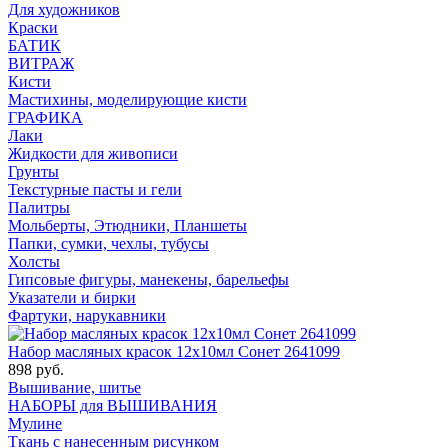
Для художников
Краски
БАТИК
ВИТРАЖ
Кисти
Мастихины, моделирующие кисти
ГРАФИКА
Лаки
Жидкости для живописи
Грунты
Текстурные пасты и гели
Палитры
Мольберты, Этюдники, Планшеты
Папки, сумки, чехлы, тубусы
Холсты
Гипсовые фигуры, манекены, барельефы
Указатели и бирки
Фартуки, нарукавники
Набор масляных красок 12х10мл Сонет 2641099
898 руб.
Вышивание, шитье
НАБОРЫ для ВЫШИВАНИЯ
Мулине
Ткань с нанесенным рисунком