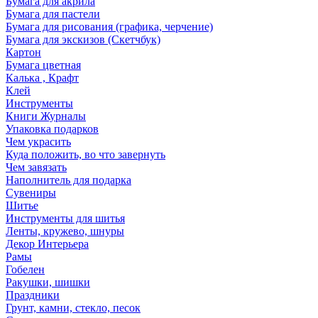
Бумага для акрила
Бумага для пастели
Бумага для рисования (графика, черчение)
Бумага для экскизов (Скетчбук)
Картон
Бумага цветная
Калька , Крафт
Клей
Инструменты
Книги Журналы
Упаковка подарков
Чем украсить
Куда положить, во что завернуть
Чем завязать
Наполнитель для подарка
Сувениры
Шитье
Инструменты для шитья
Ленты, кружево, шнуры
Декор Интерьера
Рамы
Гобелен
Ракушки, шишки
Праздники
Грунт, камни, стекло, песок