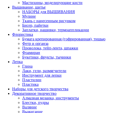
Мастихины, моделирующие кисти
Вышивание, шитье
НАБОРЫ для ВЫШИВАНИЯ
Мулине
Ткань с нанесенным рисунком
Бисер, пайетки
Заплатки, нашивки, термоаппликации
Флористика
Бумага крепированная (гофрированная), тишью
Фетр и органза
Проволока, тейп-лента, шпажки
Фоамиран
Букетики, фрукты, тычинки
Лепка
Глина
Лаки, гели, размягчители
Инструмент для лепки
Пластилин
Пластика
Наборы для детского творчества
Декоративное творчество
Алмазная мозаика, инструменты
Блестки, пудры
Валяние
Выжигание