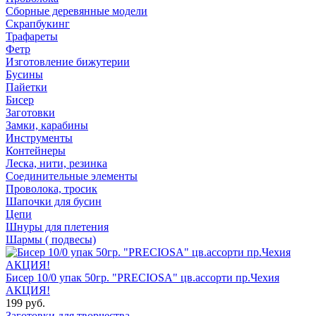
Сборные деревянные модели
Скрапбукинг
Трафареты
Фетр
Изготовление бижутерии
Бусины
Пайетки
Бисер
Заготовки
Замки, карабины
Инструменты
Контейнеры
Леска, нити, резинка
Соединительные элементы
Проволока, тросик
Шапочки для бусин
Цепи
Шнуры для плетения
Шармы ( подвесы)
Бисер 10/0 упак 50гр. "PRECIOSA" цв.ассорти пр.Чехия
АКЦИЯ!
199 руб.
Заготовки для творчества