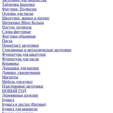
Таблички Бирочки
Фигурки, Подвески
Основы для часов
Шкатулки, ящики и прочее
Матрешки Яйцо Кольца
Посуда, подносы
Слова фигурные
Фигурки объемные
Пасха
Пенопласт заготовки
Стеклянные и металлические заготовки
Фурнитура для шкатулок
Фурнитура для часов
Керамика
Донышки для корзин
Домики, скворечники
Магниты
Мебель для кукол
Пластиковые заготовки
НОВЫЙ ГОД
Деревянные изделия
Бумага
Бумага в листах (Ватман)
Бумага для акварели