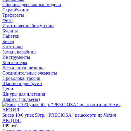
Сборные деревянные модели
Скрапбукинг
Трафареты
Фетр
Изготовление бижутерии
Бусины
Пайетки
Бисер
Заготовки
Замки, карабины
Инструменты
Контейнеры
Леска, нити, резинка
Соединительные элементы
Проволока, тросик
Шапочки для бусин
Цепи
Шнуры для плетения
Шармы ( подвесы)
Бисер 10/0 упак 50гр. "PRECIOSA" цв.ассорти пр.Чехия
АКЦИЯ!
199 руб.
Заготовки для творчества