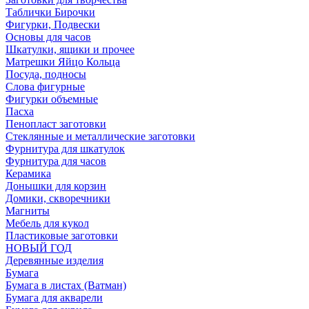
Таблички Бирочки
Фигурки, Подвески
Основы для часов
Шкатулки, ящики и прочее
Матрешки Яйцо Кольца
Посуда, подносы
Слова фигурные
Фигурки объемные
Пасха
Пенопласт заготовки
Стеклянные и металлические заготовки
Фурнитура для шкатулок
Фурнитура для часов
Керамика
Донышки для корзин
Домики, скворечники
Магниты
Мебель для кукол
Пластиковые заготовки
НОВЫЙ ГОД
Деревянные изделия
Бумага
Бумага в листах (Ватман)
Бумага для акварели