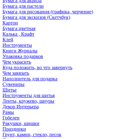
Бумага для акрила
Бумага для пастели
Бумага для рисования (графика, черчение)
Бумага для экскизов (Скетчбук)
Картон
Бумага цветная
Калька , Крафт
Клей
Инструменты
Книги Журналы
Упаковка подарков
Чем украсить
Куда положить, во что завернуть
Чем завязать
Наполнитель для подарка
Сувениры
Шитье
Инструменты для шитья
Ленты, кружево, шнуры
Декор Интерьера
Рамы
Гобелен
Ракушки, шишки
Праздники
Грунт, камни, стекло, песок