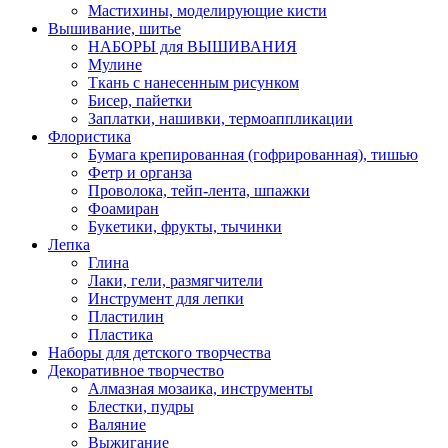
Мастихины, моделирующие кисти
Вышивание, шитье
НАБОРЫ для ВЫШИВАНИЯ
Мулине
Ткань с нанесенным рисунком
Бисер, пайетки
Заплатки, нашивки, термоаппликации
Флористика
Бумага крепированная (гофрированная), тишью
Фетр и органза
Проволока, тейп-лента, шпажки
Фоамиран
Букетики, фрукты, тычинки
Лепка
Глина
Лаки, гели, размягчители
Инструмент для лепки
Пластилин
Пластика
Наборы для детского творчества
Декоративное творчество
Алмазная мозаика, инструменты
Блестки, пудры
Валяние
Выжигание