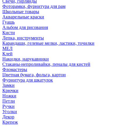
Свечи, гирлянды
Фоторамки, фурнитура для рам
Школьные товары
Акварельные краски
Гуашь
Альбом для рисования
Кисти
Лепка, инструменты
Карандаши, гелевые мелки, ластики, точилки
МЕЛ
Клей
Накидки, нарукавники
Стаканы-непроливайки, пеналы для кистей
Фломастеры
Цветная бумага, фольга, картон
Фурнитура для шкатулок
Замки
Крючки
Ножки
Петли
Ручки
Уголки
Декор
Крепеж