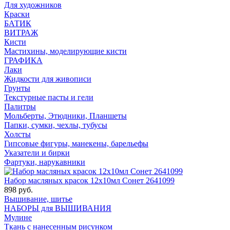
Для художников
Краски
БАТИК
ВИТРАЖ
Кисти
Мастихины, моделирующие кисти
ГРАФИКА
Лаки
Жидкости для живописи
Грунты
Текстурные пасты и гели
Палитры
Мольберты, Этюдники, Планшеты
Папки, сумки, чехлы, тубусы
Холсты
Гипсовые фигуры, манекены, барельефы
Указатели и бирки
Фартуки, нарукавники
Набор масляных красок 12х10мл Сонет 2641099
898 руб.
Вышивание, шитье
НАБОРЫ для ВЫШИВАНИЯ
Мулине
Ткань с нанесенным рисунком