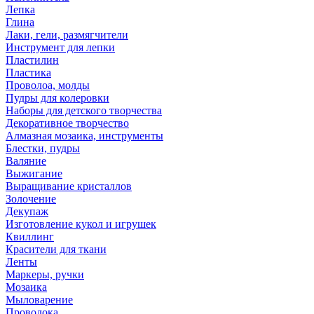
Лепка
Глина
Лаки, гели, размягчители
Инструмент для лепки
Пластилин
Пластика
Проволоа, молды
Пудры для колеровки
Наборы для детского творчества
Декоративное творчество
Алмазная мозаика, инструменты
Блестки, пудры
Валяние
Выжигание
Выращивание кристаллов
Золочение
Декупаж
Изготовление кукол и игрушек
Квиллинг
Красители для ткани
Ленты
Маркеры, ручки
Мозаика
Мыловарение
Проволока