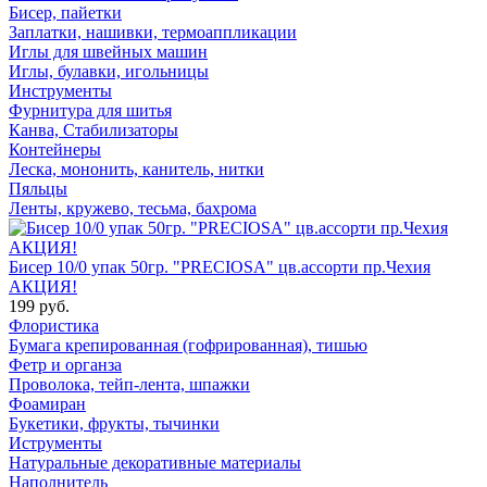
Бисер, пайетки
Заплатки, нашивки, термоаппликации
Иглы для швейных машин
Иглы, булавки, игольницы
Инструменты
Фурнитура для шитья
Канва, Стабилизаторы
Контейнеры
Леска, мононить, канитель, нитки
Пяльцы
Ленты, кружево, тесьма, бахрома
Бисер 10/0 упак 50гр. "PRECIOSA" цв.ассорти пр.Чехия
АКЦИЯ!
199 руб.
Флористика
Бумага крепированная (гофрированная), тишью
Фетр и органза
Проволока, тейп-лента, шпажки
Фоамиран
Букетики, фрукты, тычинки
Иструменты
Натуральные декоративные материалы
Наполнитель