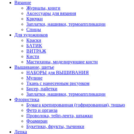
Вязание
Журналы, книги
Аксессуары для вязания
Крючки
Заплатки, нашивки, термоаппликации
Спицы
Для художников
Краски
БАТИК
ВИТРАЖ
Кисти
Мастихины, моделирующие кисти
Вышивание, шитье
НАБОРЫ для ВЫШИВАНИЯ
Мулине
Ткань с нанесенным рисунком
Бисер, пайетки
Заплатки, нашивки, термоаппликации
Флористика
Бумага крепированная (гофрированная), тишью
Фетр и органза
Проволока, тейп-лента, шпажки
Фоамиран
Букетики, фрукты, тычинки
Лепка