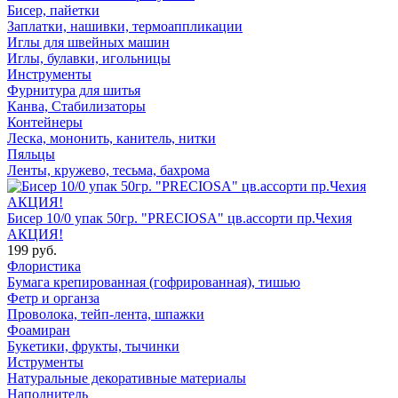
Бисер, пайетки
Заплатки, нашивки, термоаппликации
Иглы для швейных машин
Иглы, булавки, игольницы
Инструменты
Фурнитура для шитья
Канва, Стабилизаторы
Контейнеры
Леска, мононить, канитель, нитки
Пяльцы
Ленты, кружево, тесьма, бахрома
Бисер 10/0 упак 50гр. "PRECIOSA" цв.ассорти пр.Чехия
АКЦИЯ!
199 руб.
Флористика
Бумага крепированная (гофрированная), тишью
Фетр и органза
Проволока, тейп-лента, шпажки
Фоамиран
Букетики, фрукты, тычинки
Иструменты
Натуральные декоративные материалы
Наполнитель