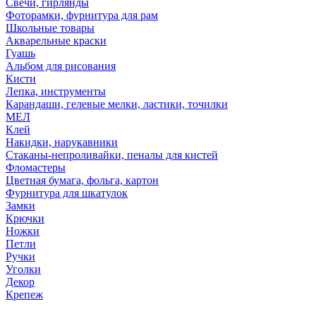
Свечи, гирлянды
Фоторамки, фурнитура для рам
Школьные товары
Акварельные краски
Гуашь
Альбом для рисования
Кисти
Лепка, инструменты
Карандаши, гелевые мелки, ластики, точилки
МЕЛ
Клей
Накидки, нарукавники
Стаканы-непроливайки, пеналы для кистей
Фломастеры
Цветная бумага, фольга, картон
Фурнитура для шкатулок
Замки
Крючки
Ножки
Петли
Ручки
Уголки
Декор
Крепеж