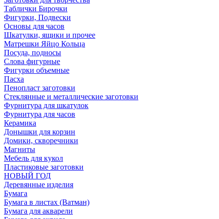
Таблички Бирочки
Фигурки, Подвески
Основы для часов
Шкатулки, ящики и прочее
Матрешки Яйцо Кольца
Посуда, подносы
Слова фигурные
Фигурки объемные
Пасха
Пенопласт заготовки
Стеклянные и металлические заготовки
Фурнитура для шкатулок
Фурнитура для часов
Керамика
Донышки для корзин
Домики, скворечники
Магниты
Мебель для кукол
Пластиковые заготовки
НОВЫЙ ГОД
Деревянные изделия
Бумага
Бумага в листах (Ватман)
Бумага для акварели