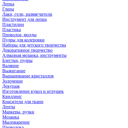
Лепка
Глина
Лаки, гели, размягчители
Инструмент для лепки
Пластилин
Пластика
Проволоа, молды
Пудры для колеровки
Наборы для детского творчества
Декоративное творчество
Алмазная мозаика, инструменты
Блестки, пудры
Валяние
Выжигание
Выращивание кристаллов
Золочение
Декупаж
Изготовление кукол и игрушек
Квиллинг
Красители для ткани
Ленты
Маркеры, ручки
Мозаика
Мыловарение
Проволока