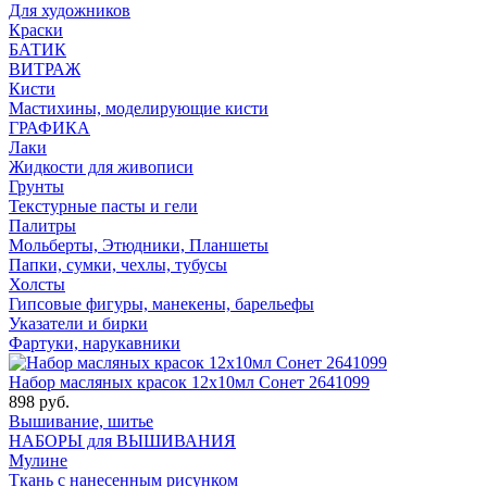
Для художников
Краски
БАТИК
ВИТРАЖ
Кисти
Мастихины, моделирующие кисти
ГРАФИКА
Лаки
Жидкости для живописи
Грунты
Текстурные пасты и гели
Палитры
Мольберты, Этюдники, Планшеты
Папки, сумки, чехлы, тубусы
Холсты
Гипсовые фигуры, манекены, барельефы
Указатели и бирки
Фартуки, нарукавники
Набор масляных красок 12х10мл Сонет 2641099
898 руб.
Вышивание, шитье
НАБОРЫ для ВЫШИВАНИЯ
Мулине
Ткань с нанесенным рисунком