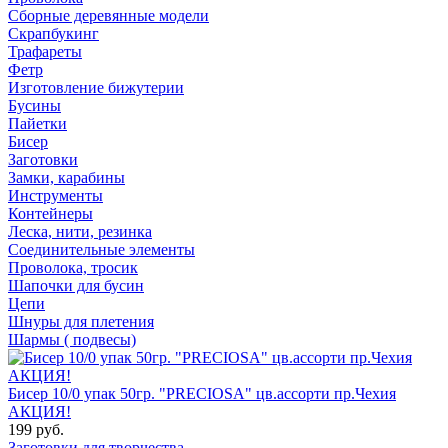
Сборные деревянные модели
Скрапбукинг
Трафареты
Фетр
Изготовление бижутерии
Бусины
Пайетки
Бисер
Заготовки
Замки, карабины
Инструменты
Контейнеры
Леска, нити, резинка
Соединительные элементы
Проволока, тросик
Шапочки для бусин
Цепи
Шнуры для плетения
Шармы ( подвесы)
Бисер 10/0 упак 50гр. "PRECIOSA" цв.ассорти пр.Чехия
АКЦИЯ!
199 руб.
Заготовки для творчества