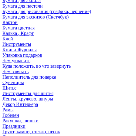
Бумага для акрила
Бумага для пастели
Бумага для рисования (графика, черчение)
Бумага для экскизов (Скетчбук)
Картон
Бумага цветная
Калька , Крафт
Клей
Инструменты
Книги Журналы
Упаковка подарков
Чем украсить
Куда положить, во что завернуть
Чем завязать
Наполнитель для подарка
Сувениры
Шитье
Инструменты для шитья
Ленты, кружево, шнуры
Декор Интерьера
Рамы
Гобелен
Ракушки, шишки
Праздники
Грунт, камни, стекло, песок