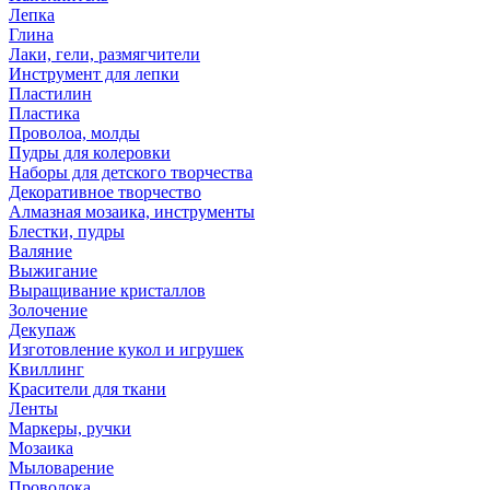
Лепка
Глина
Лаки, гели, размягчители
Инструмент для лепки
Пластилин
Пластика
Проволоа, молды
Пудры для колеровки
Наборы для детского творчества
Декоративное творчество
Алмазная мозаика, инструменты
Блестки, пудры
Валяние
Выжигание
Выращивание кристаллов
Золочение
Декупаж
Изготовление кукол и игрушек
Квиллинг
Красители для ткани
Ленты
Маркеры, ручки
Мозаика
Мыловарение
Проволока