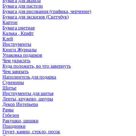
Бумага для акрила
Бумага для пастели
Бумага для рисования (графика, черчение)
Бумага для экскизов (Скетчбук)
Картон
Бумага цветная
Калька , Крафт
Клей
Инструменты
Книги Журналы
Упаковка подарков
Чем украсить
Куда положить, во что завернуть
Чем завязать
Наполнитель для подарка
Сувениры
Шитье
Инструменты для шитья
Ленты, кружево, шнуры
Декор Интерьера
Рамы
Гобелен
Ракушки, шишки
Праздники
Грунт, камни, стекло, песок