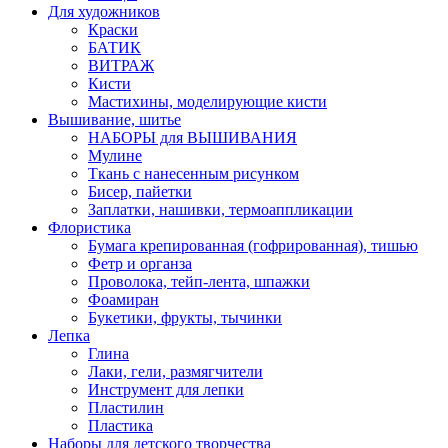
Для художников
Краски
БАТИК
ВИТРАЖ
Кисти
Мастихины, моделирующие кисти
Вышивание, шитье
НАБОРЫ для ВЫШИВАНИЯ
Мулине
Ткань с нанесенным рисунком
Бисер, пайетки
Заплатки, нашивки, термоаппликации
Флористика
Бумага крепированная (гофрированная), тишью
Фетр и органза
Проволока, тейп-лента, шпажки
Фоамиран
Букетики, фрукты, тычинки
Лепка
Глина
Лаки, гели, размягчители
Инструмент для лепки
Пластилин
Пластика
Наборы для детского творчества