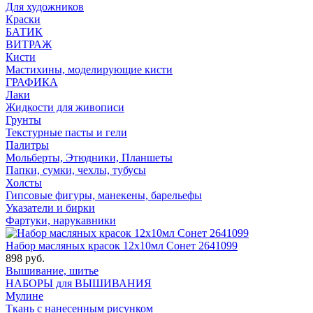
Для художников
Краски
БАТИК
ВИТРАЖ
Кисти
Мастихины, моделирующие кисти
ГРАФИКА
Лаки
Жидкости для живописи
Грунты
Текстурные пасты и гели
Палитры
Мольберты, Этюдники, Планшеты
Папки, сумки, чехлы, тубусы
Холсты
Гипсовые фигуры, манекены, барельефы
Указатели и бирки
Фартуки, нарукавники
Набор масляных красок 12х10мл Сонет 2641099
898 руб.
Вышивание, шитье
НАБОРЫ для ВЫШИВАНИЯ
Мулине
Ткань с нанесенным рисунком