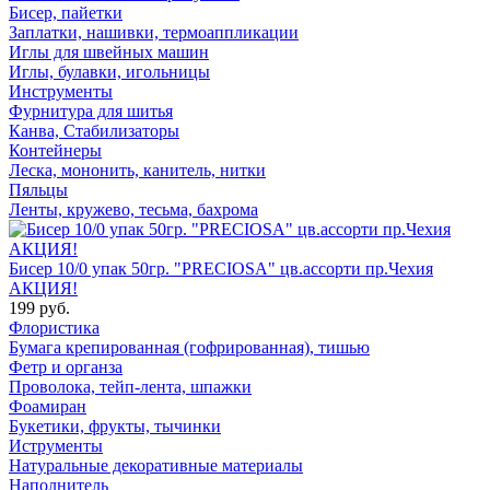
Бисер, пайетки
Заплатки, нашивки, термоаппликации
Иглы для швейных машин
Иглы, булавки, игольницы
Инструменты
Фурнитура для шитья
Канва, Стабилизаторы
Контейнеры
Леска, мононить, канитель, нитки
Пяльцы
Ленты, кружево, тесьма, бахрома
Бисер 10/0 упак 50гр. "PRECIOSA" цв.ассорти пр.Чехия
АКЦИЯ!
199 руб.
Флористика
Бумага крепированная (гофрированная), тишью
Фетр и органза
Проволока, тейп-лента, шпажки
Фоамиран
Букетики, фрукты, тычинки
Иструменты
Натуральные декоративные материалы
Наполнитель