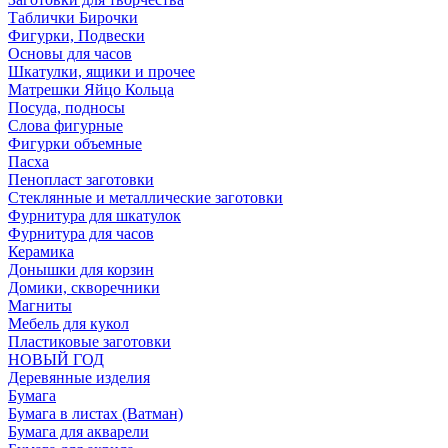
Таблички Бирочки
Фигурки, Подвески
Основы для часов
Шкатулки, ящики и прочее
Матрешки Яйцо Кольца
Посуда, подносы
Слова фигурные
Фигурки объемные
Пасха
Пенопласт заготовки
Стеклянные и металлические заготовки
Фурнитура для шкатулок
Фурнитура для часов
Керамика
Донышки для корзин
Домики, скворечники
Магниты
Мебель для кукол
Пластиковые заготовки
НОВЫЙ ГОД
Деревянные изделия
Бумага
Бумага в листах (Ватман)
Бумага для акварели