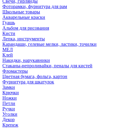
Свечи, гирлянды
Фоторамки, фурнитура для рам
Школьные товары
Акварельные краски
Гуашь
Альбом для рисования
Кисти
Лепка, инструменты
Карандаши, гелевые мелки, ластики, точилки
МЕЛ
Клей
Накидки, нарукавники
Стаканы-непроливайки, пеналы для кистей
Фломастеры
Цветная бумага, фольга, картон
Фурнитура для шкатулок
Замки
Крючки
Ножки
Петли
Ручки
Уголки
Декор
Крепеж