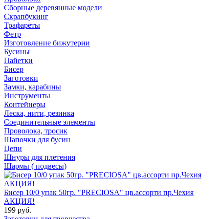
Сборные деревянные модели
Скрапбукинг
Трафареты
Фетр
Изготовление бижутерии
Бусины
Пайетки
Бисер
Заготовки
Замки, карабины
Инструменты
Контейнеры
Леска, нити, резинка
Соединительные элементы
Проволока, тросик
Шапочки для бусин
Цепи
Шнуры для плетения
Шармы ( подвесы)
Бисер 10/0 упак 50гр. "PRECIOSA" цв.ассорти пр.Чехия
АКЦИЯ!
199 руб.
Заготовки для творчества