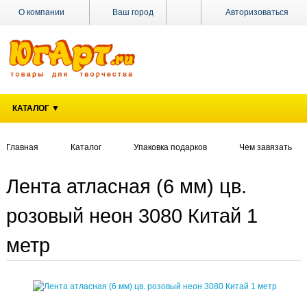
О компании
Ваш город
Авторизоваться
Доставка
Оплата
Поставщикам
КАТАЛОГ ▼
Наши
магазины
Главная
Каталог
Упаковка подарков
Чем завязать
Новости
Акции
Лента атласная (6 мм) цв.
Контакты
розовый неон 3080 Китай 1
метр