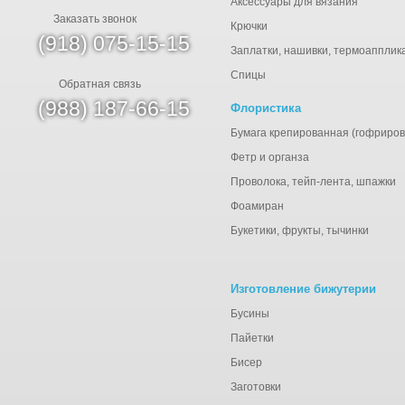
Аксессуары для вязания
Заказать звонок
Крючки
(918) 075-15-15
Заплатки, нашивки, термоапплик
Спицы
Обратная связь
(988) 187-66-15
Флористика
Бумага крепированная (гофриров
Фетр и органза
Проволока, тейп-лента, шпажки
Фоамиран
Букетики, фрукты, тычинки
Изготовление бижутерии
Бусины
Пайетки
Бисер
Заготовки