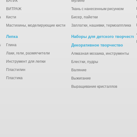
БАТИК
Мулине
ВИТРАЖ
Ткань с нанесенным рисунком
ации
Кисти
Бисер, пайетки
Мастихины, моделирующие кисти
Заплатки, нашивки, термоаппликаци
Лепка
Наборы для детского творчеств
анная), тишью
Глина
Декоративное творчество
Лаки, гели, размягчители
Алмазная мозаика, инструменты
Инструмент для лепки
Блестки, пудры
Пластилин
Валяние
Пластика
Выжигание
Выращивание кристаллов