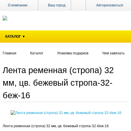
О компании
Ваш город
Авторизоваться
Доставка
Оплата
КАТАЛОГ ▼
Поставщикам
Наши
магазины
Главная
Каталог
Упаковка подарков
Чем завязать
Новости
Лента ременная (стропа) 32
Акции
мм, цв. бежевый стропа-32-
Контакты
беж-16
Лента ременная (стропа) 32 мм, цв. бежевый стропа-32-беж-16