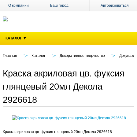
О компании
Ваш город
Авторизоваться
Доставка
Оплата
КАТАЛОГ ▼
Поставщикам
Наши
магазины
Главная
Каталог
Декоративное творчество
Декупаж
Новости
Краска акриловая цв. фуксия
Акции
глянцевый 20мл Декола
Контакты
2926618
Краска акриловая цв. фуксия глянцевый 20мл Декола 2926618