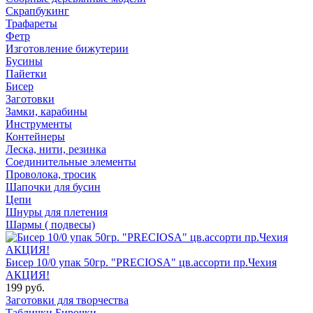
Скрапбукинг
Трафареты
Фетр
Изготовление бижутерии
Бусины
Пайетки
Бисер
Заготовки
Замки, карабины
Инструменты
Контейнеры
Леска, нити, резинка
Соединительные элементы
Проволока, тросик
Шапочки для бусин
Цепи
Шнуры для плетения
Шармы ( подвесы)
Бисер 10/0 упак 50гр. "PRECIOSA" цв.ассорти пр.Чехия
АКЦИЯ!
199 руб.
Заготовки для творчества
Таблички Бирочки