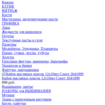
Краски
БАТИК
ВИТРАЖ
Кисти
Мастихины, моделирующие кисти
ГРАФИКА
Лаки
Жидкости для живописи
Грунты
Текстурные пасты и гели
Палитры
Мольберты, Этюдники, Планшеты
Папки, сумки, чехлы, тубусы
Холсты
Гипсовые фигуры, манекены, барельефы
Указатели и бирки
Фартуки, нарукавники
Набор масляных красок 12х10мл Сонет 2641099
898 руб.
Вышивание, шитье
НАБОРЫ для ВЫШИВАНИЯ
Мулине
Ткань с нанесенным рисунком
Бисер, пайетки