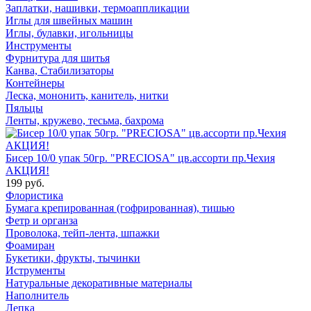
Заплатки, нашивки, термоаппликации
Иглы для швейных машин
Иглы, булавки, игольницы
Инструменты
Фурнитура для шитья
Канва, Стабилизаторы
Контейнеры
Леска, мононить, канитель, нитки
Пяльцы
Ленты, кружево, тесьма, бахрома
Бисер 10/0 упак 50гр. "PRECIOSA" цв.ассорти пр.Чехия
АКЦИЯ!
199 руб.
Флористика
Бумага крепированная (гофрированная), тишью
Фетр и органза
Проволока, тейп-лента, шпажки
Фоамиран
Букетики, фрукты, тычинки
Иструменты
Натуральные декоративные материалы
Наполнитель
Лепка