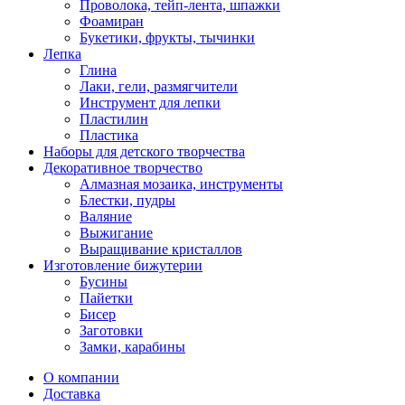
Проволока, тейп-лента, шпажки
Фоамиран
Букетики, фрукты, тычинки
Лепка
Глина
Лаки, гели, размягчители
Инструмент для лепки
Пластилин
Пластика
Наборы для детского творчества
Декоративное творчество
Алмазная мозаика, инструменты
Блестки, пудры
Валяние
Выжигание
Выращивание кристаллов
Изготовление бижутерии
Бусины
Пайетки
Бисер
Заготовки
Замки, карабины
О компании
Доставка