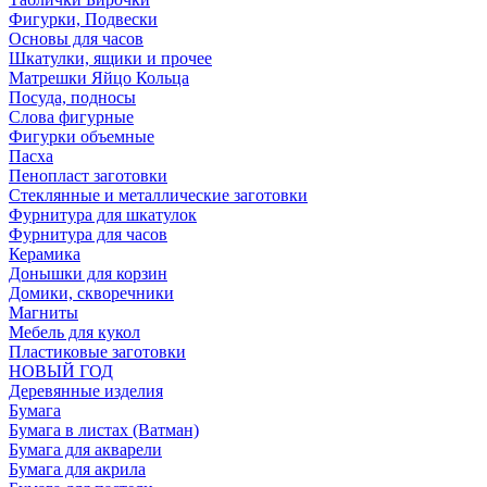
Фигурки, Подвески
Основы для часов
Шкатулки, ящики и прочее
Матрешки Яйцо Кольца
Посуда, подносы
Слова фигурные
Фигурки объемные
Пасха
Пенопласт заготовки
Стеклянные и металлические заготовки
Фурнитура для шкатулок
Фурнитура для часов
Керамика
Донышки для корзин
Домики, скворечники
Магниты
Мебель для кукол
Пластиковые заготовки
НОВЫЙ ГОД
Деревянные изделия
Бумага
Бумага в листах (Ватман)
Бумага для акварели
Бумага для акрила