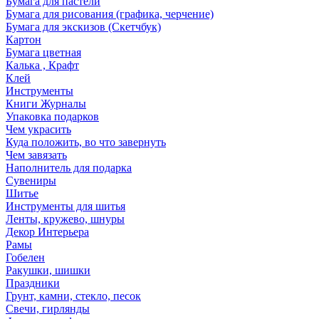
Бумага для пастели
Бумага для рисования (графика, черчение)
Бумага для экскизов (Скетчбук)
Картон
Бумага цветная
Калька , Крафт
Клей
Инструменты
Книги Журналы
Упаковка подарков
Чем украсить
Куда положить, во что завернуть
Чем завязать
Наполнитель для подарка
Сувениры
Шитье
Инструменты для шитья
Ленты, кружево, шнуры
Декор Интерьера
Рамы
Гобелен
Ракушки, шишки
Праздники
Грунт, камни, стекло, песок
Свечи, гирлянды