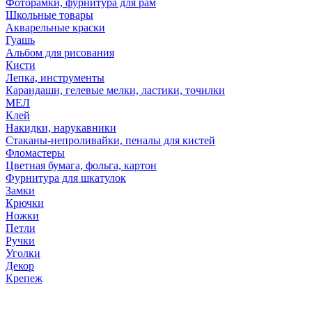
Фоторамки, фурнитура для рам
Школьные товары
Акварельные краски
Гуашь
Альбом для рисования
Кисти
Лепка, инструменты
Карандаши, гелевые мелки, ластики, точилки
МЕЛ
Клей
Накидки, нарукавники
Стаканы-непроливайки, пеналы для кистей
Фломастеры
Цветная бумага, фольга, картон
Фурнитура для шкатулок
Замки
Крючки
Ножки
Петли
Ручки
Уголки
Декор
Крепеж