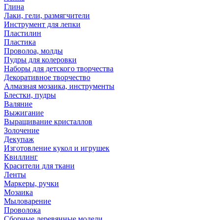
Глина
Лаки, гели, размягчители
Инструмент для лепки
Пластилин
Пластика
Проволоа, молды
Пудры для колеровки
Наборы для детского творчества
Декоративное творчество
Алмазная мозаика, инструменты
Блестки, пудры
Валяние
Выжигание
Выращивание кристаллов
Золочение
Декупаж
Изготовление кукол и игрушек
Квиллинг
Красители для ткани
Ленты
Маркеры, ручки
Мозаика
Мыловарение
Проволока
Сборные деревянные модели