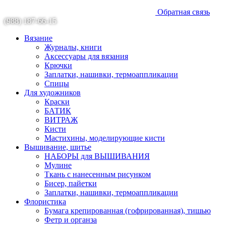
Обратная связь
(988) 187-66-15
Вязание
Журналы, книги
Аксессуары для вязания
Крючки
Заплатки, нашивки, термоаппликации
Спицы
Для художников
Краски
БАТИК
ВИТРАЖ
Кисти
Мастихины, моделирующие кисти
Вышивание, шитье
НАБОРЫ для ВЫШИВАНИЯ
Мулине
Ткань с нанесенным рисунком
Бисер, пайетки
Заплатки, нашивки, термоаппликации
Флористика
Бумага крепированная (гофрированная), тишью
Фетр и органза