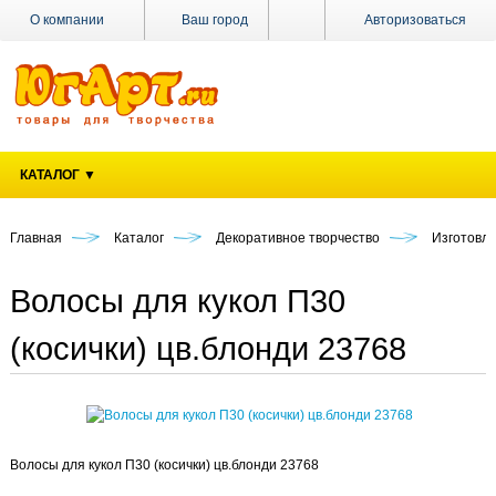
О компании
Ваш город
Авторизоваться
Доставка
Оплата
Поставщикам
КАТАЛОГ ▼
Наши
магазины
Главная
Каталог
Декоративное творчество
Изготовле
Новости
Акции
Волосы для кукол П30
Контакты
(косички) цв.блонди 23768
Волосы для кукол П30 (косички) цв.блонди 23768