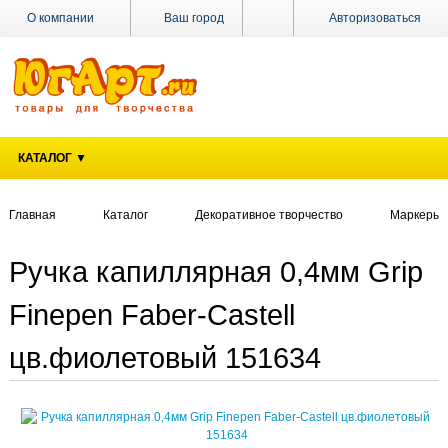
О компании
Ваш город
Авторизоваться
Доставка
Оплата
Поставщикам
КАТАЛОГ ▼
Наши
магазины
Главная
Каталог
Декоративное творчество
Маркеры, 
Новости
Акции
Ручка капиллярная 0,4мм Grip
Контакты
Finepen Faber-Castell
цв.фиолетовый 151634