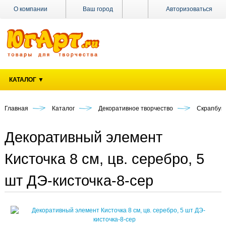
О компании
Ваш город
Авторизоваться
Доставка
Оплата
Поставщикам
КАТАЛОГ ▼
Наши
магазины
Главная
Каталог
Декоративное творчество
Скрапбук
Новости
Акции
Декоративный элемент
Контакты
Кисточка 8 см, цв. серебро, 5
шт ДЭ-кисточка-8-сер