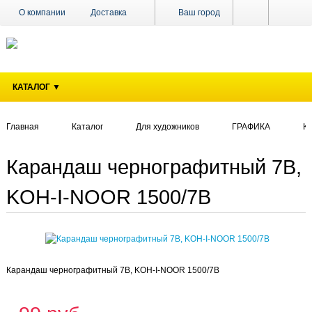
О компании
Доставка
Ваш город
Оплата
Поставщикам
Наши магазины
Новости
КАТАЛОГ ▼
Акции
Контакты
Главная
Каталог
Для художников
ГРАФИКА
К
Карандаш чернографитный 7B,
KOH-I-NOOR 1500/7B
Карандаш чернографитный 7B, KOH-I-NOOR 1500/7B