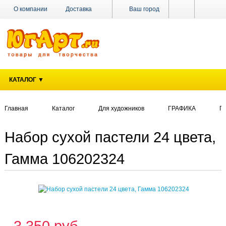
О компании
Доставка
Ваш город
Оплата
Поставщикам
Наши магазины
Новости
Акции
Контакты
КАТАЛОГ ▼
Главная
Каталог
Для художников
ГРАФИКА
П
Набор сухой пастели 24 цвета,
Гамма 106202324