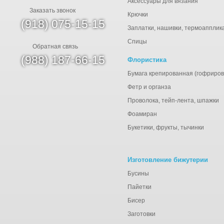
Аксессуары для вязания
Заказать звонок
Крючки
(918) 075-15-15
Заплатки, нашивки, термоапплик
Спицы
Обратная связь
(988) 187-66-15
Флористика
Бумага крепированная (гофриров
Фетр и органза
Проволока, тейп-лента, шпажки
Фоамиран
Букетики, фрукты, тычинки
Изготовление бижутерии
Бусины
Пайетки
Бисер
Заготовки