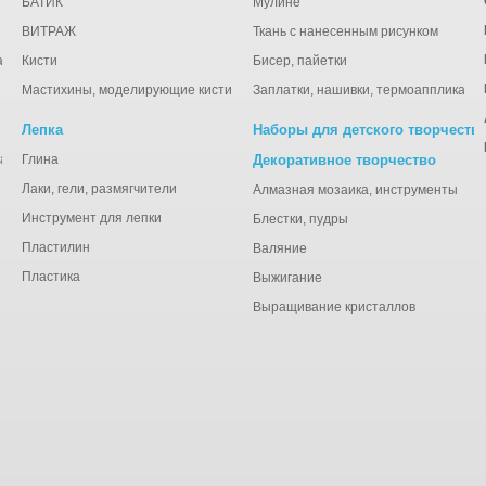
БАТИК
Мулине
ВИТРАЖ
Ткань с нанесенным рисунком
ации
Кисти
Бисер, пайетки
Мастихины, моделирующие кисти
Заплатки, нашивки, термоаппликаци
Лепка
Наборы для детского творчеств
анная), тишью
Глина
Декоративное творчество
Лаки, гели, размягчители
Алмазная мозаика, инструменты
Инструмент для лепки
Блестки, пудры
Пластилин
Валяние
Пластика
Выжигание
Выращивание кристаллов