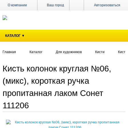
О компании
Ваш город
Авторизоваться
Доставка
Оплата
КАТАЛОГ ▼
Поставщикам
Наши
магазины
Главная
Каталог
Для художников
Кисти
Кисти
Новости
Кисть колонок круглая №06,
Акции
(микс), короткая ручка
Контакты
пропитанная лаком Сонет
111206