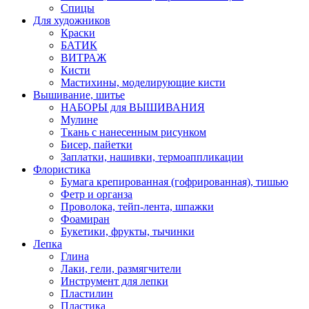
Спицы
Для художников
Краски
БАТИК
ВИТРАЖ
Кисти
Мастихины, моделирующие кисти
Вышивание, шитье
НАБОРЫ для ВЫШИВАНИЯ
Мулине
Ткань с нанесенным рисунком
Бисер, пайетки
Заплатки, нашивки, термоаппликации
Флористика
Бумага крепированная (гофрированная), тишью
Фетр и органза
Проволока, тейп-лента, шпажки
Фоамиран
Букетики, фрукты, тычинки
Лепка
Глина
Лаки, гели, размягчители
Инструмент для лепки
Пластилин
Пластика