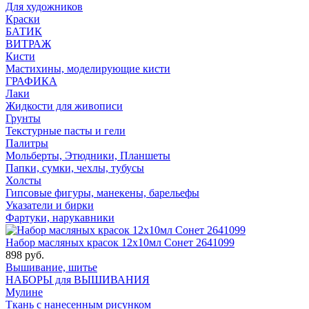
Для художников
Краски
БАТИК
ВИТРАЖ
Кисти
Мастихины, моделирующие кисти
ГРАФИКА
Лаки
Жидкости для живописи
Грунты
Текстурные пасты и гели
Палитры
Мольберты, Этюдники, Планшеты
Папки, сумки, чехлы, тубусы
Холсты
Гипсовые фигуры, манекены, барельефы
Указатели и бирки
Фартуки, нарукавники
Набор масляных красок 12х10мл Сонет 2641099
898 руб.
Вышивание, шитье
НАБОРЫ для ВЫШИВАНИЯ
Мулине
Ткань с нанесенным рисунком