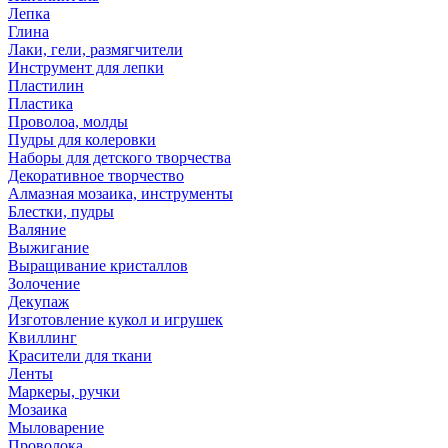
Лепка
Глина
Лаки, гели, размягчители
Инструмент для лепки
Пластилин
Пластика
Проволоа, молды
Пудры для колеровки
Наборы для детского творчества
Декоративное творчество
Алмазная мозаика, инструменты
Блестки, пудры
Валяние
Выжигание
Выращивание кристаллов
Золочение
Декупаж
Изготовление кукол и игрушек
Квиллинг
Красители для ткани
Ленты
Маркеры, ручки
Мозаика
Мыловарение
Проволока