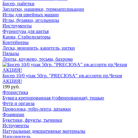
Бисер, пайетки
Заплатки, нашивки, термоаппликации
Иглы для швейных машин
Иглы, булавки, игольницы
Инструменты
Фурнитура для шитья
Канва, Стабилизаторы
Контейнеры
Леска, мононить, канитель, нитки
Пяльцы
Ленты, кружево, тесьма, бахрома
Бисер 10/0 упак 50гр. "PRECIOSA" цв.ассорти пр.Чехия
АКЦИЯ!
199 руб.
Флористика
Бумага крепированная (гофрированная), тишью
Фетр и органза
Проволока, тейп-лента, шпажки
Фоамиран
Букетики, фрукты, тычинки
Иструменты
Натуральные декоративные материалы
Наполнитель