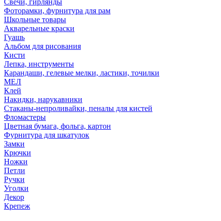
Свечи, гирлянды
Фоторамки, фурнитура для рам
Школьные товары
Акварельные краски
Гуашь
Альбом для рисования
Кисти
Лепка, инструменты
Карандаши, гелевые мелки, ластики, точилки
МЕЛ
Клей
Накидки, нарукавники
Стаканы-непроливайки, пеналы для кистей
Фломастеры
Цветная бумага, фольга, картон
Фурнитура для шкатулок
Замки
Крючки
Ножки
Петли
Ручки
Уголки
Декор
Крепеж