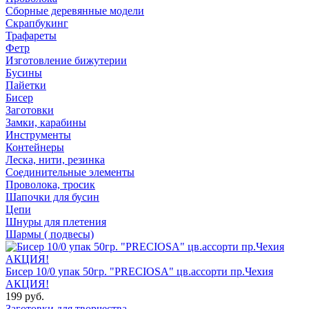
Сборные деревянные модели
Скрапбукинг
Трафареты
Фетр
Изготовление бижутерии
Бусины
Пайетки
Бисер
Заготовки
Замки, карабины
Инструменты
Контейнеры
Леска, нити, резинка
Соединительные элементы
Проволока, тросик
Шапочки для бусин
Цепи
Шнуры для плетения
Шармы ( подвесы)
Бисер 10/0 упак 50гр. "PRECIOSA" цв.ассорти пр.Чехия
АКЦИЯ!
199 руб.
Заготовки для творчества