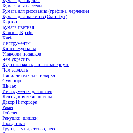
Бумага для акрила
Бумага для пастели
Бумага для рисования (графика, черчение)
Бумага для экскизов (Скетчбук)
Картон
Бумага цветная
Калька , Крафт
Клей
Инструменты
Книги Журналы
Упаковка подарков
Чем украсить
Куда положить, во что завернуть
Чем завязать
Наполнитель для подарка
Сувениры
Шитье
Инструменты для шитья
Ленты, кружево, шнуры
Декор Интерьера
Рамы
Гобелен
Ракушки, шишки
Праздники
Грунт, камни, стекло, песок