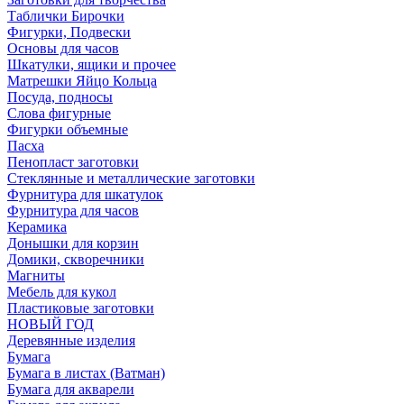
Таблички Бирочки
Фигурки, Подвески
Основы для часов
Шкатулки, ящики и прочее
Матрешки Яйцо Кольца
Посуда, подносы
Слова фигурные
Фигурки объемные
Пасха
Пенопласт заготовки
Стеклянные и металлические заготовки
Фурнитура для шкатулок
Фурнитура для часов
Керамика
Донышки для корзин
Домики, скворечники
Магниты
Мебель для кукол
Пластиковые заготовки
НОВЫЙ ГОД
Деревянные изделия
Бумага
Бумага в листах (Ватман)
Бумага для акварели