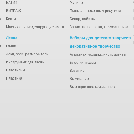
БАТИК
Мулине
ВИТРАЖ
Ткань с нанесенным рисунком
ации
Кисти
Бисер, пайетки
Мастихины, моделирующие кисти
Заплатки, нашивки, термоаппликаци
Лепка
Наборы для детского творчеств
анная), тишью
Глина
Декоративное творчество
Лаки, гели, размягчители
Алмазная мозаика, инструменты
Инструмент для лепки
Блестки, пудры
Пластилин
Валяние
Пластика
Выжигание
Выращивание кристаллов