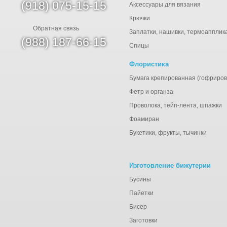
(918) 075-15-15
Аксессуары для вязания
Крючки
Обратная связь
Заплатки, нашивки, термоапплик
(988) 187-66-15
Спицы
Флористика
Бумага крепированная (гофриров
Фетр и органза
Проволока, тейп-лента, шпажки
Фоамиран
Букетики, фрукты, тычинки
Изготовление бижутерии
Бусины
Пайетки
Бисер
Заготовки