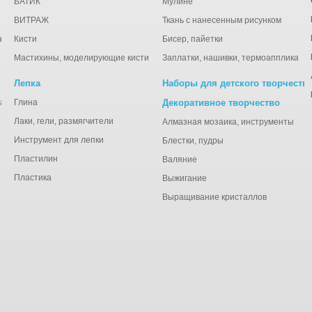
БАТИК
Мулине
ВИТРАЖ
Ткань с нанесенным рисунком
ации
Кисти
Бисер, пайетки
Мастихины, моделирующие кисти
Заплатки, нашивки, термоаппликаци
Лепка
Наборы для детского творчеств
анная), тишью
Глина
Декоративное творчество
Лаки, гели, размягчители
Алмазная мозаика, инструменты
Инструмент для лепки
Блестки, пудры
Пластилин
Валяние
Пластика
Выжигание
Выращивание кристаллов