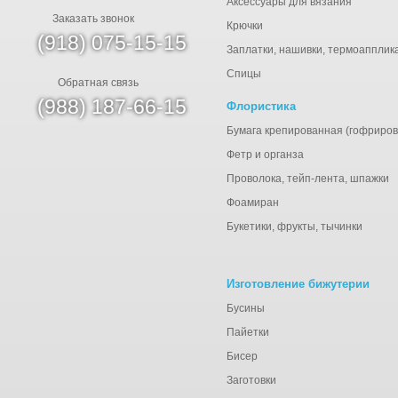
Аксессуары для вязания
Заказать звонок
Крючки
(918) 075-15-15
Заплатки, нашивки, термоапплик
Спицы
Обратная связь
(988) 187-66-15
Флористика
Бумага крепированная (гофриров
Фетр и органза
Проволока, тейп-лента, шпажки
Фоамиран
Букетики, фрукты, тычинки
Изготовление бижутерии
Бусины
Пайетки
Бисер
Заготовки