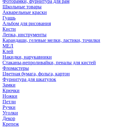
Фоторамки, фурнитура для рам
Школьные товары
Акварельные краски
Гуашь
Альбом для рисования
Кисти
Лепка, инструменты
Карандаши, гелевые мелки, ластики, точилки
МЕЛ
Клей
Накидки, нарукавники
Стаканы-непроливайки, пеналы для кистей
Фломастеры
Цветная бумага, фольга, картон
Фурнитура для шкатулок
Замки
Крючки
Ножки
Петли
Ручки
Уголки
Декор
Крепеж