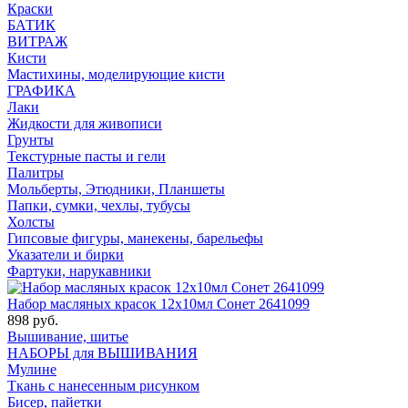
Краски
БАТИК
ВИТРАЖ
Кисти
Мастихины, моделирующие кисти
ГРАФИКА
Лаки
Жидкости для живописи
Грунты
Текстурные пасты и гели
Палитры
Мольберты, Этюдники, Планшеты
Папки, сумки, чехлы, тубусы
Холсты
Гипсовые фигуры, манекены, барельефы
Указатели и бирки
Фартуки, нарукавники
Набор масляных красок 12х10мл Сонет 2641099
898 руб.
Вышивание, шитье
НАБОРЫ для ВЫШИВАНИЯ
Мулине
Ткань с нанесенным рисунком
Бисер, пайетки