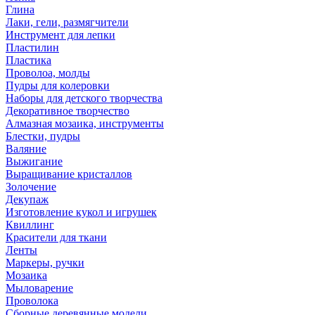
Глина
Лаки, гели, размягчители
Инструмент для лепки
Пластилин
Пластика
Проволоа, молды
Пудры для колеровки
Наборы для детского творчества
Декоративное творчество
Алмазная мозаика, инструменты
Блестки, пудры
Валяние
Выжигание
Выращивание кристаллов
Золочение
Декупаж
Изготовление кукол и игрушек
Квиллинг
Красители для ткани
Ленты
Маркеры, ручки
Мозаика
Мыловарение
Проволока
Сборные деревянные модели