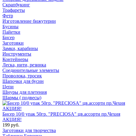
Скрапбукинг
Трафареты
Фетр
Изготовление бижутерии
Бусины
Пайетки
Бисер
Заготовки
Замки, карабины
Инструменты
Контейнеры
Леска, нити, резинка
Соединительные элементы
Проволока, тросик
Шапочки для бусин
Цепи
Шнуры для плетения
Шармы ( подвесы)
Бисер 10/0 упак 50гр. "PRECIOSA" цв.ассорти пр.Чехия
АКЦИЯ!
199 руб.
Заготовки для творчества
Таблички Бирочки