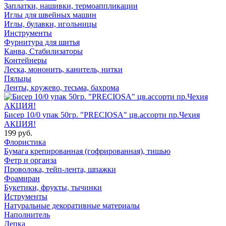
Заплатки, нашивки, термоаппликации
Иглы для швейных машин
Иглы, булавки, игольницы
Инструменты
Фурнитура для шитья
Канва, Стабилизаторы
Контейнеры
Леска, мононить, канитель, нитки
Пяльцы
Ленты, кружево, тесьма, бахрома
Бисер 10/0 упак 50гр. "PRECIOSA" цв.ассорти пр.Чехия
АКЦИЯ!
199 руб.
Флористика
Бумага крепированная (гофрированная), тишью
Фетр и органза
Проволока, тейп-лента, шпажки
Фоамиран
Букетики, фрукты, тычинки
Иструменты
Натуральные декоративные материалы
Наполнитель
Лепка