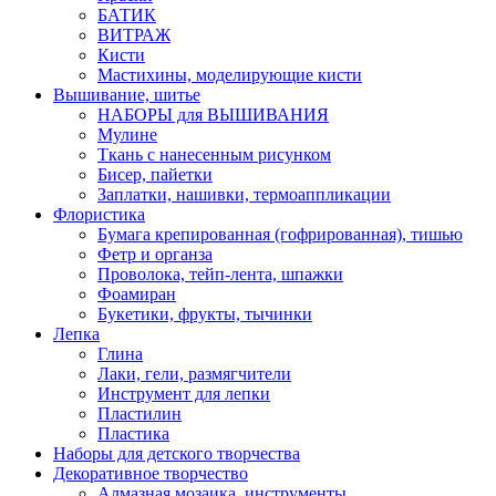
БАТИК
ВИТРАЖ
Кисти
Мастихины, моделирующие кисти
Вышивание, шитье
НАБОРЫ для ВЫШИВАНИЯ
Мулине
Ткань с нанесенным рисунком
Бисер, пайетки
Заплатки, нашивки, термоаппликации
Флористика
Бумага крепированная (гофрированная), тишью
Фетр и органза
Проволока, тейп-лента, шпажки
Фоамиран
Букетики, фрукты, тычинки
Лепка
Глина
Лаки, гели, размягчители
Инструмент для лепки
Пластилин
Пластика
Наборы для детского творчества
Декоративное творчество
Алмазная мозаика, инструменты