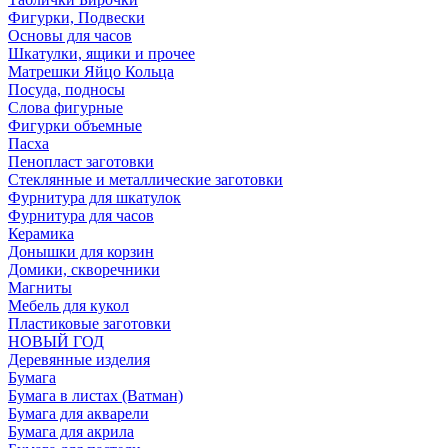
Фигурки, Подвески
Основы для часов
Шкатулки, ящики и прочее
Матрешки Яйцо Кольца
Посуда, подносы
Слова фигурные
Фигурки объемные
Пасха
Пенопласт заготовки
Стеклянные и металлические заготовки
Фурнитура для шкатулок
Фурнитура для часов
Керамика
Донышки для корзин
Домики, скворечники
Магниты
Мебель для кукол
Пластиковые заготовки
НОВЫЙ ГОД
Деревянные изделия
Бумага
Бумага в листах (Ватман)
Бумага для акварели
Бумага для акрила