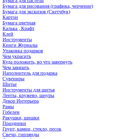
Бумага для пастели
Бумага для рисования (графика, черчение)
Бумага для экскизов (Скетчбук)
Картон
Бумага цветная
Калька , Крафт
Клей
Инструменты
Книги Журналы
Упаковка подарков
Чем украсить
Куда положить, во что завернуть
Чем завязать
Наполнитель для подарка
Сувениры
Шитье
Инструменты для шитья
Ленты, кружево, шнуры
Декор Интерьера
Рамы
Гобелен
Ракушки, шишки
Праздники
Грунт, камни, стекло, песок
Свечи, гирлянды