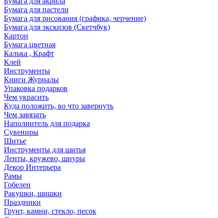
Бумага для акрила
Бумага для пастели
Бумага для рисования (графика, черчение)
Бумага для экскизов (Скетчбук)
Картон
Бумага цветная
Калька , Крафт
Клей
Инструменты
Книги Журналы
Упаковка подарков
Чем украсить
Куда положить, во что завернуть
Чем завязать
Наполнитель для подарка
Сувениры
Шитье
Инструменты для шитья
Ленты, кружево, шнуры
Декор Интерьера
Рамы
Гобелен
Ракушки, шишки
Праздники
Грунт, камни, стекло, песок