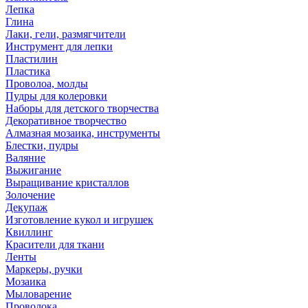
Лепка
Глина
Лаки, гели, размягчители
Инструмент для лепки
Пластилин
Пластика
Проволоа, молды
Пудры для колеровки
Наборы для детского творчества
Декоративное творчество
Алмазная мозаика, инструменты
Блестки, пудры
Валяние
Выжигание
Выращивание кристаллов
Золочение
Декупаж
Изготовление кукол и игрушек
Квиллинг
Красители для ткани
Ленты
Маркеры, ручки
Мозаика
Мыловарение
Проволока