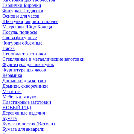
Таблички Бирочки
Фигурки, Подвески
Основы для часов
Шкатулки, ящики и прочее
Матрешки Яйцо Кольца
Посуда, подносы
Слова фигурные
Фигурки объемные
Пасха
Пенопласт заготовки
Стеклянные и металлические заготовки
Фурнитура для шкатулок
Фурнитура для часов
Керамика
Донышки для корзин
Домики, скворечники
Магниты
Мебель для кукол
Пластиковые заготовки
НОВЫЙ ГОД
Деревянные изделия
Бумага
Бумага в листах (Ватман)
Бумага для акварели