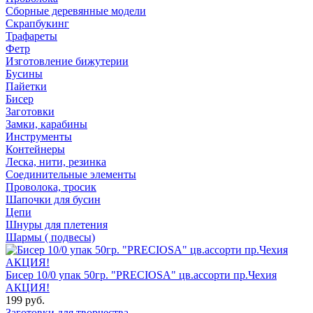
Сборные деревянные модели
Скрапбукинг
Трафареты
Фетр
Изготовление бижутерии
Бусины
Пайетки
Бисер
Заготовки
Замки, карабины
Инструменты
Контейнеры
Леска, нити, резинка
Соединительные элементы
Проволока, тросик
Шапочки для бусин
Цепи
Шнуры для плетения
Шармы ( подвесы)
Бисер 10/0 упак 50гр. "PRECIOSA" цв.ассорти пр.Чехия
АКЦИЯ!
199 руб.
Заготовки для творчества