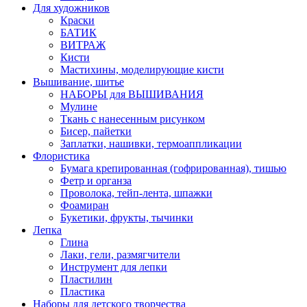
Для художников
Краски
БАТИК
ВИТРАЖ
Кисти
Мастихины, моделирующие кисти
Вышивание, шитье
НАБОРЫ для ВЫШИВАНИЯ
Мулине
Ткань с нанесенным рисунком
Бисер, пайетки
Заплатки, нашивки, термоаппликации
Флористика
Бумага крепированная (гофрированная), тишью
Фетр и органза
Проволока, тейп-лента, шпажки
Фоамиран
Букетики, фрукты, тычинки
Лепка
Глина
Лаки, гели, размягчители
Инструмент для лепки
Пластилин
Пластика
Наборы для детского творчества