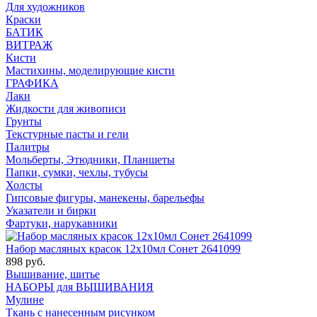
Для художников
Краски
БАТИК
ВИТРАЖ
Кисти
Мастихины, моделирующие кисти
ГРАФИКА
Лаки
Жидкости для живописи
Грунты
Текстурные пасты и гели
Палитры
Мольберты, Этюдники, Планшеты
Папки, сумки, чехлы, тубусы
Холсты
Гипсовые фигуры, манекены, барельефы
Указатели и бирки
Фартуки, нарукавники
Набор масляных красок 12х10мл Сонет 2641099
898 руб.
Вышивание, шитье
НАБОРЫ для ВЫШИВАНИЯ
Мулине
Ткань с нанесенным рисунком