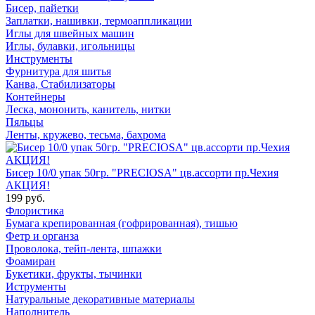
Бисер, пайетки
Заплатки, нашивки, термоаппликации
Иглы для швейных машин
Иглы, булавки, игольницы
Инструменты
Фурнитура для шитья
Канва, Стабилизаторы
Контейнеры
Леска, мононить, канитель, нитки
Пяльцы
Ленты, кружево, тесьма, бахрома
Бисер 10/0 упак 50гр. "PRECIOSA" цв.ассорти пр.Чехия
АКЦИЯ!
199 руб.
Флористика
Бумага крепированная (гофрированная), тишью
Фетр и органза
Проволока, тейп-лента, шпажки
Фоамиран
Букетики, фрукты, тычинки
Иструменты
Натуральные декоративные материалы
Наполнитель