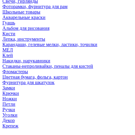
Свечи, гирлянды
Фоторамки, фурнитура для рам
Школьные товары
Акварельные краски
Гуашь
Альбом для рисования
Кисти
Лепка, инструменты
Карандаши, гелевые мелки, ластики, точилки
МЕЛ
Клей
Накидки, нарукавники
Стаканы-непроливайки, пеналы для кистей
Фломастеры
Цветная бумага, фольга, картон
Фурнитура для шкатулок
Замки
Крючки
Ножки
Петли
Ручки
Уголки
Декор
Крепеж