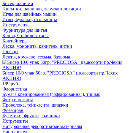
Бисер, пайетки
Заплатки, нашивки, термоаппликации
Иглы для швейных машин
Иглы, булавки, игольницы
Инструменты
Фурнитура для шитья
Канва, Стабилизаторы
Контейнеры
Леска, мононить, канитель, нитки
Пяльцы
Ленты, кружево, тесьма, бахрома
Бисер 10/0 упак 50гр. "PRECIOSA" цв.ассорти пр.Чехия
АКЦИЯ!
199 руб.
Флористика
Бумага крепированная (гофрированная), тишью
Фетр и органза
Проволока, тейп-лента, шпажки
Фоамиран
Букетики, фрукты, тычинки
Иструменты
Натуральные декоративные материалы
Наполнитель