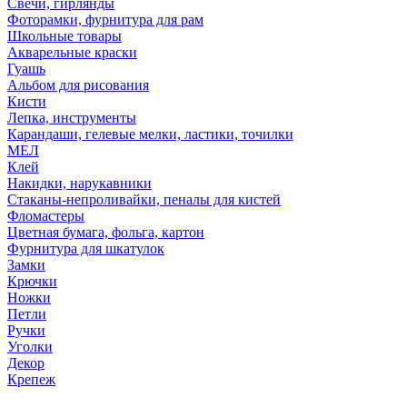
Свечи, гирлянды
Фоторамки, фурнитура для рам
Школьные товары
Акварельные краски
Гуашь
Альбом для рисования
Кисти
Лепка, инструменты
Карандаши, гелевые мелки, ластики, точилки
МЕЛ
Клей
Накидки, нарукавники
Стаканы-непроливайки, пеналы для кистей
Фломастеры
Цветная бумага, фольга, картон
Фурнитура для шкатулок
Замки
Крючки
Ножки
Петли
Ручки
Уголки
Декор
Крепеж