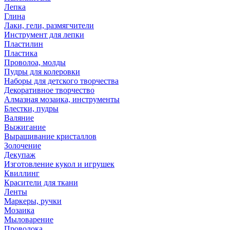
Лепка
Глина
Лаки, гели, размягчители
Инструмент для лепки
Пластилин
Пластика
Проволоа, молды
Пудры для колеровки
Наборы для детского творчества
Декоративное творчество
Алмазная мозаика, инструменты
Блестки, пудры
Валяние
Выжигание
Выращивание кристаллов
Золочение
Декупаж
Изготовление кукол и игрушек
Квиллинг
Красители для ткани
Ленты
Маркеры, ручки
Мозаика
Мыловарение
Проволока