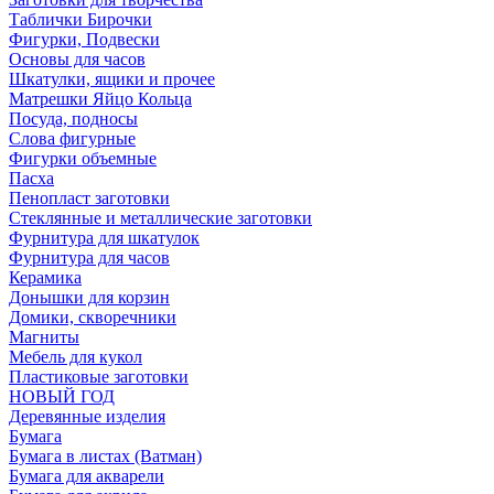
Таблички Бирочки
Фигурки, Подвески
Основы для часов
Шкатулки, ящики и прочее
Матрешки Яйцо Кольца
Посуда, подносы
Слова фигурные
Фигурки объемные
Пасха
Пенопласт заготовки
Стеклянные и металлические заготовки
Фурнитура для шкатулок
Фурнитура для часов
Керамика
Донышки для корзин
Домики, скворечники
Магниты
Мебель для кукол
Пластиковые заготовки
НОВЫЙ ГОД
Деревянные изделия
Бумага
Бумага в листах (Ватман)
Бумага для акварели