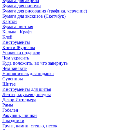
Бумага для акрила
Бумага для пастели
Бумага для рисования (графика, черчение)
Бумага для экскизов (Скетчбук)
Картон
Бумага цветная
Калька , Крафт
Клей
Инструменты
Книги Журналы
Упаковка подарков
Чем украсить
Куда положить, во что завернуть
Чем завязать
Наполнитель для подарка
Сувениры
Шитье
Инструменты для шитья
Ленты, кружево, шнуры
Декор Интерьера
Рамы
Гобелен
Ракушки, шишки
Праздники
Грунт, камни, стекло, песок