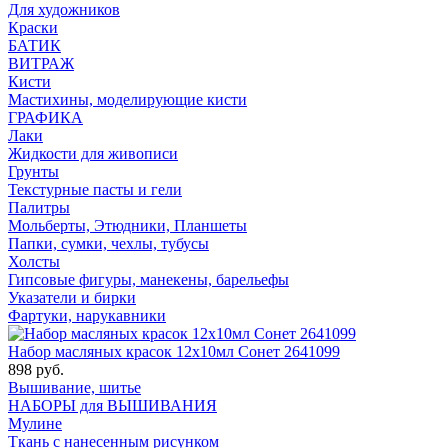
Для художников
Краски
БАТИК
ВИТРАЖ
Кисти
Мастихины, моделирующие кисти
ГРАФИКА
Лаки
Жидкости для живописи
Грунты
Текстурные пасты и гели
Палитры
Мольберты, Этюдники, Планшеты
Папки, сумки, чехлы, тубусы
Холсты
Гипсовые фигуры, манекены, барельефы
Указатели и бирки
Фартуки, нарукавники
Набор масляных красок 12х10мл Сонет 2641099
898 руб.
Вышивание, шитье
НАБОРЫ для ВЫШИВАНИЯ
Мулине
Ткань с нанесенным рисунком