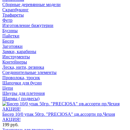
Сборные деревянные модели
Скрапбукинг
Трафареты
Фетр
Изготовление бижутерии
Бусины
Пайетки
Бисер
Заготовки
Замки, карабины
Инструменты
Контейнеры
Леска, нити, резинка
Соединительные элементы
Проволока, тросик
Шапочки для бусин
Цепи
Шнуры для плетения
Шармы ( подвесы)
Бисер 10/0 упак 50гр. "PRECIOSA" цв.ассорти пр.Чехия
АКЦИЯ!
199 руб.
Заготовки для творчества