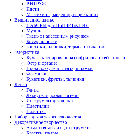
ВИТРАЖ
Кисти
Мастихины, моделирующие кисти
Вышивание, шитье
НАБОРЫ для ВЫШИВАНИЯ
Мулине
Ткань с нанесенным рисунком
Бисер, пайетки
Заплатки, нашивки, термоаппликации
Флористика
Бумага крепированная (гофрированная), тишью
Фетр и органза
Проволока, тейп-лента, шпажки
Фоамиран
Букетики, фрукты, тычинки
Лепка
Глина
Лаки, гели, размягчители
Инструмент для лепки
Пластилин
Пластика
Наборы для детского творчества
Декоративное творчество
Алмазная мозаика, инструменты
Блестки, пудры