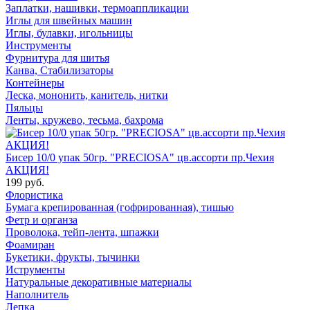
Заплатки, нашивки, термоаппликации
Иглы для швейных машин
Иглы, булавки, игольницы
Инструменты
Фурнитура для шитья
Канва, Стабилизаторы
Контейнеры
Леска, мононить, канитель, нитки
Пяльцы
Ленты, кружево, тесьма, бахрома
Бисер 10/0 упак 50гр. "PRECIOSA" цв.ассорти пр.Чехия
АКЦИЯ!
199 руб.
Флористика
Бумага крепированная (гофрированная), тишью
Фетр и органза
Проволока, тейп-лента, шпажки
Фоамиран
Букетики, фрукты, тычинки
Иструменты
Натуральные декоративные материалы
Наполнитель
Лепка