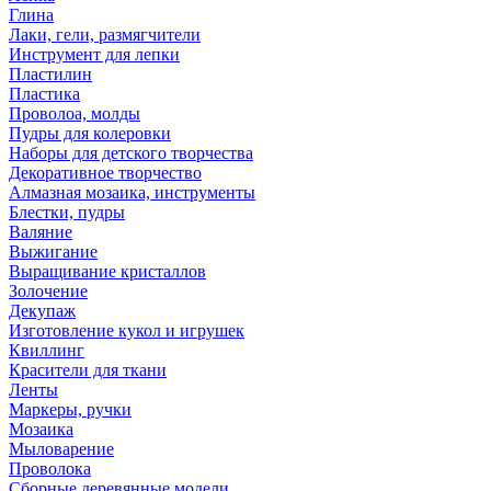
Глина
Лаки, гели, размягчители
Инструмент для лепки
Пластилин
Пластика
Проволоа, молды
Пудры для колеровки
Наборы для детского творчества
Декоративное творчество
Алмазная мозаика, инструменты
Блестки, пудры
Валяние
Выжигание
Выращивание кристаллов
Золочение
Декупаж
Изготовление кукол и игрушек
Квиллинг
Красители для ткани
Ленты
Маркеры, ручки
Мозаика
Мыловарение
Проволока
Сборные деревянные модели