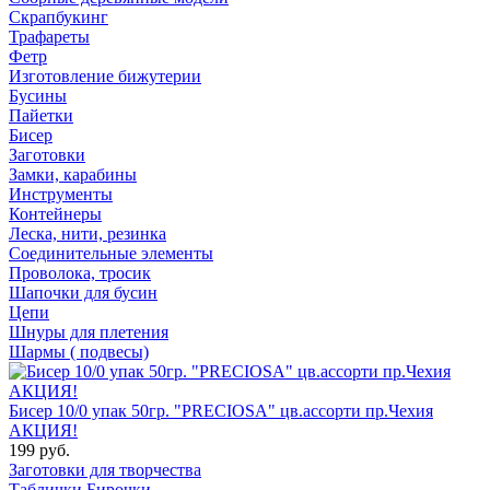
Скрапбукинг
Трафареты
Фетр
Изготовление бижутерии
Бусины
Пайетки
Бисер
Заготовки
Замки, карабины
Инструменты
Контейнеры
Леска, нити, резинка
Соединительные элементы
Проволока, тросик
Шапочки для бусин
Цепи
Шнуры для плетения
Шармы ( подвесы)
Бисер 10/0 упак 50гр. "PRECIOSA" цв.ассорти пр.Чехия
АКЦИЯ!
199 руб.
Заготовки для творчества
Таблички Бирочки