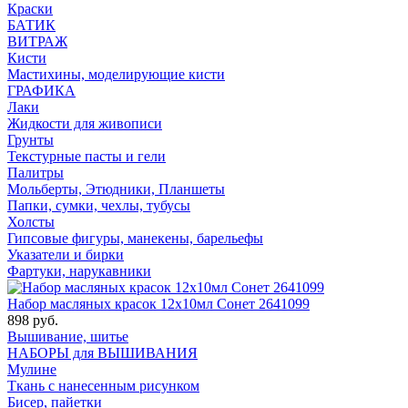
Краски
БАТИК
ВИТРАЖ
Кисти
Мастихины, моделирующие кисти
ГРАФИКА
Лаки
Жидкости для живописи
Грунты
Текстурные пасты и гели
Палитры
Мольберты, Этюдники, Планшеты
Папки, сумки, чехлы, тубусы
Холсты
Гипсовые фигуры, манекены, барельефы
Указатели и бирки
Фартуки, нарукавники
Набор масляных красок 12х10мл Сонет 2641099
898 руб.
Вышивание, шитье
НАБОРЫ для ВЫШИВАНИЯ
Мулине
Ткань с нанесенным рисунком
Бисер, пайетки