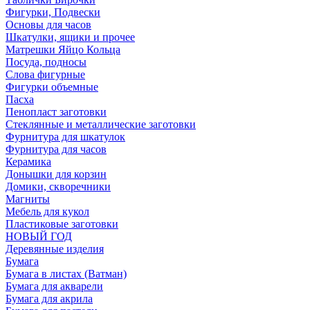
Фигурки, Подвески
Основы для часов
Шкатулки, ящики и прочее
Матрешки Яйцо Кольца
Посуда, подносы
Слова фигурные
Фигурки объемные
Пасха
Пенопласт заготовки
Стеклянные и металлические заготовки
Фурнитура для шкатулок
Фурнитура для часов
Керамика
Донышки для корзин
Домики, скворечники
Магниты
Мебель для кукол
Пластиковые заготовки
НОВЫЙ ГОД
Деревянные изделия
Бумага
Бумага в листах (Ватман)
Бумага для акварели
Бумага для акрила