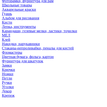
Фоторамки, фурнитура для рам
Школьные товары
Акварельные краски
Гуашь
Альбом для рисования
Кисти
Лепка, инструменты
Карандаши, гелевые мелки, ластики, точилки
МЕЛ
Клей
Накидки, нарукавники
Стаканы-непроливайки, пеналы для кистей
Фломастеры
Цветная бумага, фольга, картон
Фурнитура для шкатулок
Замки
Крючки
Ножки
Петли
Ручки
Уголки
Декор
Крепеж