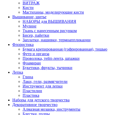
ВИТРАЖ
Кисти
Мастихины, моделирующие кисти
Вышивание, шитье
НАБОРЫ для ВЫШИВАНИЯ
Мулине
Ткань с нанесенным рисунком
Бисер, пайетки
Заплатки, нашивки, термоаппликации
Флористика
Бумага крепированная (гофрированная), тишью
Фетр и органза
Проволока, тейп-лента, шпажки
Фоамиран
Букетики, фрукты, тычинки
Лепка
Глина
Лаки, гели, размягчители
Инструмент для лепки
Пластилин
Пластика
Наборы для детского творчества
Декоративное творчество
Алмазная мозаика, инструменты
Блестки, пудры