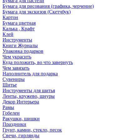
Бумага для пастели
Бумага для рисования (графика, черчение)
Бумага для экскизов (Скетчбук)
Картон
Бумага цветная
Калька , Крафт
Клей
Инструменты
Книги Журналы
Упаковка подарков
Чем украсить
Куда положить, во что завернуть
Чем завязать
Наполнитель для подарка
Сувениры
Шитье
Инструменты для шитья
Ленты, кружево, шнуры
Декор Интерьера
Рамы
Гобелен
Ракушки, шишки
Праздники
Грунт, камни, стекло, песок
Свечи, гирлянды