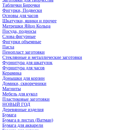
Таблички Бирочки
Фигурки, Подвески
Основы для часов
Шкатулки, ящики и прочее
Матрешки Яйцо Кольца
Посуда, подносы
Слова фигурные
Фигурки объемные
Пасха
Пенопласт заготовки
Стеклянные и металлические заготовки
Фурнитура для шкатулок
Фурнитура для часов
Керамика
Донышки для корзин
Домики, скворечники
Магниты
Мебель для кукол
Пластиковые заготовки
НОВЫЙ ГОД
Деревянные изделия
Бумага
Бумага в листах (Ватман)
Бумага для акварели