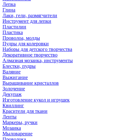
Лепка
Глина
Лаки, гели, размягчители
Инструмент для лепки
Пластилин
Пластика
Проволоа, молды
Пудры для колеровки
Наборы для детского творчества
Декоративное творчество
Алмазная мозаика, инструменты
Блестки, пудры
Валяние
Выжигание
Выращивание кристаллов
Золочение
Декупаж
Изготовление кукол и игрушек
Квиллинг
Красители для ткани
Ленты
Маркеры, ручки
Мозаика
Мыловарение
Проволока