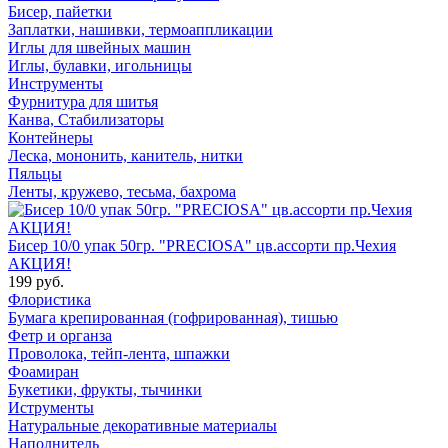
Бисер, пайетки
Заплатки, нашивки, термоаппликации
Иглы для швейных машин
Иглы, булавки, игольницы
Инструменты
Фурнитура для шитья
Канва, Стабилизаторы
Контейнеры
Леска, мононить, канитель, нитки
Пяльцы
Ленты, кружево, тесьма, бахрома
Бисер 10/0 упак 50гр. "PRECIOSA" цв.ассорти пр.Чехия
АКЦИЯ!
199 руб.
Флористика
Бумага крепированная (гофрированная), тишью
Фетр и органза
Проволока, тейп-лента, шпажки
Фоамиран
Букетики, фрукты, тычинки
Иструменты
Натуральные декоративные материалы
Наполнитель