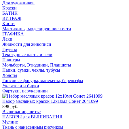
Для художников
Краски
БАТИК
ВИТРАЖ
Кисти
Мастихины, моделирующие кисти
ГРАФИКА
Лаки
Жидкости для живописи
Грунты
Текстурные пасты и гели
Палитры
Мольберты, Этюдники, Планшеты
Папки, сумки, чехлы, тубусы
Холсты
Гипсовые фигуры, манекены, барельефы
Указатели и бирки
Фартуки, нарукавники
Набор масляных красок 12х10мл Сонет 2641099
898 руб.
Вышивание, шитье
НАБОРЫ для ВЫШИВАНИЯ
Мулине
Ткань с нанесенным рисунком