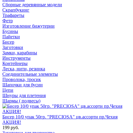
Сборные деревянные модели
Скрапбукинг
Трафареты
Фетр
Изготовление бижутерии
Бусины
Пайетки
Бисер
Заготовки
Замки, карабины
Инструменты
Контейнеры
Леска, нити, резинка
Соединительные элементы
Проволока, тросик
Шапочки для бусин
Цепи
Шнуры для плетения
Шармы ( подвесы)
Бисер 10/0 упак 50гр. "PRECIOSA" цв.ассорти пр.Чехия
АКЦИЯ!
199 руб.
Заготовки для творчества