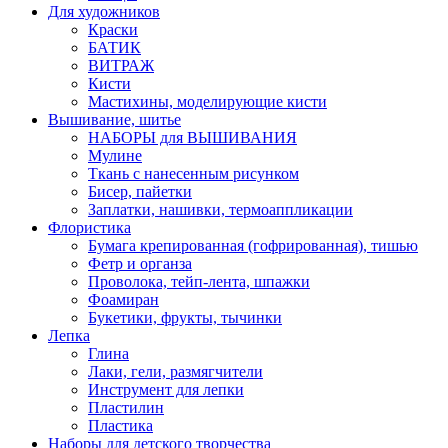
Для художников
Краски
БАТИК
ВИТРАЖ
Кисти
Мастихины, моделирующие кисти
Вышивание, шитье
НАБОРЫ для ВЫШИВАНИЯ
Мулине
Ткань с нанесенным рисунком
Бисер, пайетки
Заплатки, нашивки, термоаппликации
Флористика
Бумага крепированная (гофрированная), тишью
Фетр и органза
Проволока, тейп-лента, шпажки
Фоамиран
Букетики, фрукты, тычинки
Лепка
Глина
Лаки, гели, размягчители
Инструмент для лепки
Пластилин
Пластика
Наборы для детского творчества