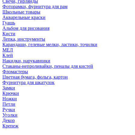
Свечи, гирлянды
Фоторамки, фурнитура для рам
Школьные товары
Акварельные краски
Гуашь
Альбом для рисования
Кисти
Лепка, инструменты
Карандаши, гелевые мелки, ластики, точилки
МЕЛ
Клей
Накидки, нарукавники
Стаканы-непроливайки, пеналы для кистей
Фломастеры
Цветная бумага, фольга, картон
Фурнитура для шкатулок
Замки
Крючки
Ножки
Петли
Ручки
Уголки
Декор
Крепеж