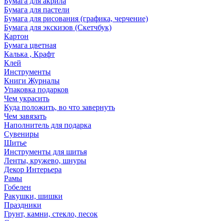
Бумага для акрила
Бумага для пастели
Бумага для рисования (графика, черчение)
Бумага для экскизов (Скетчбук)
Картон
Бумага цветная
Калька , Крафт
Клей
Инструменты
Книги Журналы
Упаковка подарков
Чем украсить
Куда положить, во что завернуть
Чем завязать
Наполнитель для подарка
Сувениры
Шитье
Инструменты для шитья
Ленты, кружево, шнуры
Декор Интерьера
Рамы
Гобелен
Ракушки, шишки
Праздники
Грунт, камни, стекло, песок