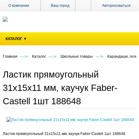
О компании
Ваш город
Авторизоваться
Доставка
Оплата
КАТАЛОГ ▼
Поставщикам
Наши
магазины
Главная
Каталог
Школьные товары
Карандаши, гелев
Новости
Ластик прямоугольный
Акции
31х15х11 мм, каучук Faber-
Контакты
Castell 1шт 188648
Ластик прямоугольный 31х15х11 мм, каучук Faber-Castell 1шт 188648