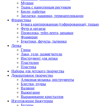
Мулине
Ткань с нанесенным рисунком
Бисер, пайетки
Заплатки, нашивки, термоаппликации
Флористика
Бумага крепированная (гофрированная), тишью
Фетр и органза
Проволока, тейп-лента, шпажки
Фоамиран
Букетики, фрукты, тычинки
Лепка
Глина
Лаки, гели, размягчители
Инструмент для лепки
Пластилин
Пластика
Наборы для детского творчества
Декоративное творчество
Алмазная мозаика, инструменты
Блестки, пудры
Валяние
Выжигание
Выращивание кристаллов
Изготовление бижутерии
Бусины