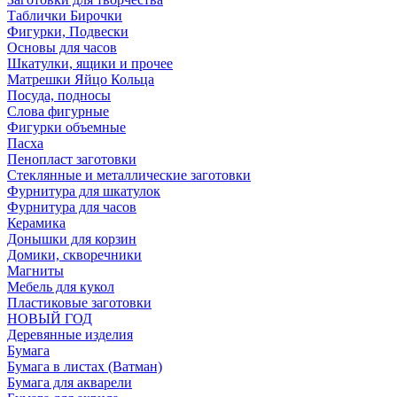
Таблички Бирочки
Фигурки, Подвески
Основы для часов
Шкатулки, ящики и прочее
Матрешки Яйцо Кольца
Посуда, подносы
Слова фигурные
Фигурки объемные
Пасха
Пенопласт заготовки
Стеклянные и металлические заготовки
Фурнитура для шкатулок
Фурнитура для часов
Керамика
Донышки для корзин
Домики, скворечники
Магниты
Мебель для кукол
Пластиковые заготовки
НОВЫЙ ГОД
Деревянные изделия
Бумага
Бумага в листах (Ватман)
Бумага для акварели