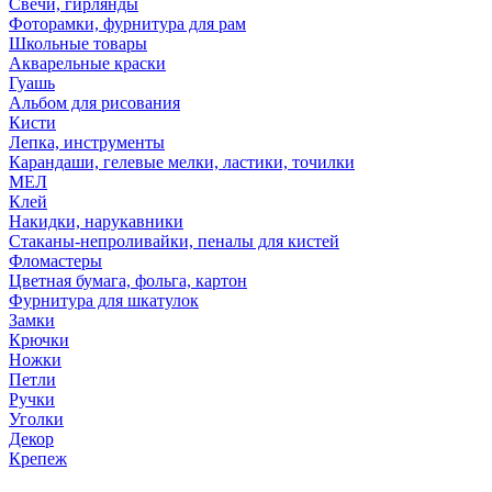
Свечи, гирлянды
Фоторамки, фурнитура для рам
Школьные товары
Акварельные краски
Гуашь
Альбом для рисования
Кисти
Лепка, инструменты
Карандаши, гелевые мелки, ластики, точилки
МЕЛ
Клей
Накидки, нарукавники
Стаканы-непроливайки, пеналы для кистей
Фломастеры
Цветная бумага, фольга, картон
Фурнитура для шкатулок
Замки
Крючки
Ножки
Петли
Ручки
Уголки
Декор
Крепеж