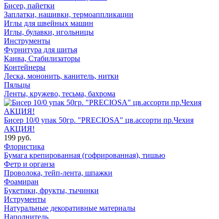
Бисер, пайетки
Заплатки, нашивки, термоаппликации
Иглы для швейных машин
Иглы, булавки, игольницы
Инструменты
Фурнитура для шитья
Канва, Стабилизаторы
Контейнеры
Леска, мононить, канитель, нитки
Пяльцы
Ленты, кружево, тесьма, бахрома
Бисер 10/0 упак 50гр. "PRECIOSA" цв.ассорти пр.Чехия
АКЦИЯ!
199 руб.
Флористика
Бумага крепированная (гофрированная), тишью
Фетр и органза
Проволока, тейп-лента, шпажки
Фоамиран
Букетики, фрукты, тычинки
Иструменты
Натуральные декоративные материалы
Наполнитель