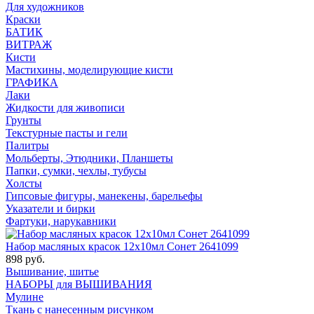
Для художников
Краски
БАТИК
ВИТРАЖ
Кисти
Мастихины, моделирующие кисти
ГРАФИКА
Лаки
Жидкости для живописи
Грунты
Текстурные пасты и гели
Палитры
Мольберты, Этюдники, Планшеты
Папки, сумки, чехлы, тубусы
Холсты
Гипсовые фигуры, манекены, барельефы
Указатели и бирки
Фартуки, нарукавники
Набор масляных красок 12х10мл Сонет 2641099
898 руб.
Вышивание, шитье
НАБОРЫ для ВЫШИВАНИЯ
Мулине
Ткань с нанесенным рисунком