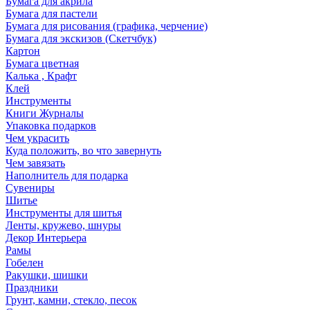
Бумага для акрила
Бумага для пастели
Бумага для рисования (графика, черчение)
Бумага для экскизов (Скетчбук)
Картон
Бумага цветная
Калька , Крафт
Клей
Инструменты
Книги Журналы
Упаковка подарков
Чем украсить
Куда положить, во что завернуть
Чем завязать
Наполнитель для подарка
Сувениры
Шитье
Инструменты для шитья
Ленты, кружево, шнуры
Декор Интерьера
Рамы
Гобелен
Ракушки, шишки
Праздники
Грунт, камни, стекло, песок