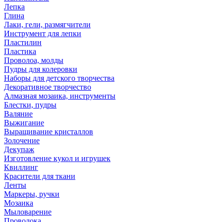
Лепка
Глина
Лаки, гели, размягчители
Инструмент для лепки
Пластилин
Пластика
Проволоа, молды
Пудры для колеровки
Наборы для детского творчества
Декоративное творчество
Алмазная мозаика, инструменты
Блестки, пудры
Валяние
Выжигание
Выращивание кристаллов
Золочение
Декупаж
Изготовление кукол и игрушек
Квиллинг
Красители для ткани
Ленты
Маркеры, ручки
Мозаика
Мыловарение
Проволока