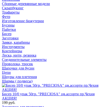
Сборные деревянные модели
Скрапбукинг
Трафареты
Фетр
Изготовление бижутерии
Бусины
Пайетки
Бисер
Заготовки
Замки, карабины
Инструменты
Контейнеры
Леска, нити, резинка
Соединительные элементы
Проволока, тросик
Шапочки для бусин
Цепи
Шнуры для плетения
Шармы ( подвесы)
Бисер 10/0 упак 50гр. "PRECIOSA" цв.ассорти пр.Чехия
АКЦИЯ!
199 руб.
Заготовки для творчества