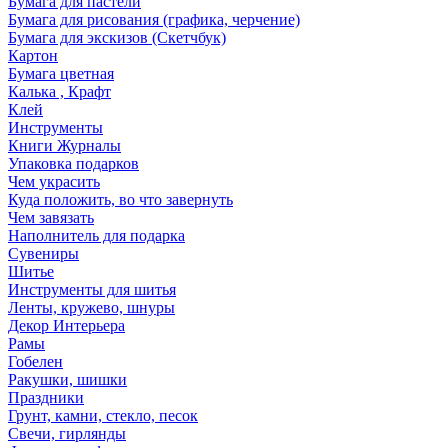
Бумага для пастели
Бумага для рисования (графика, черчение)
Бумага для экскизов (Скетчбук)
Картон
Бумага цветная
Калька , Крафт
Клей
Инструменты
Книги Журналы
Упаковка подарков
Чем украсить
Куда положить, во что завернуть
Чем завязать
Наполнитель для подарка
Сувениры
Шитье
Инструменты для шитья
Ленты, кружево, шнуры
Декор Интерьера
Рамы
Гобелен
Ракушки, шишки
Праздники
Грунт, камни, стекло, песок
Свечи, гирлянды