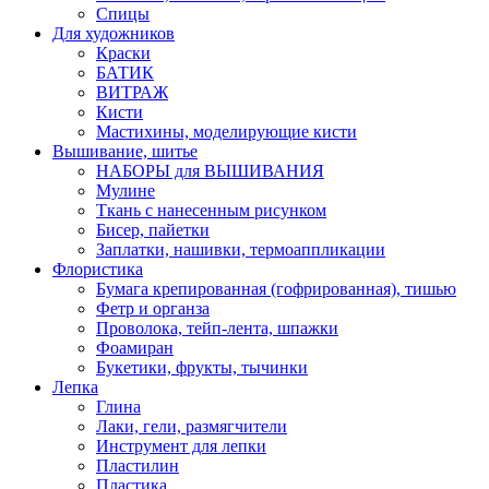
Спицы
Для художников
Краски
БАТИК
ВИТРАЖ
Кисти
Мастихины, моделирующие кисти
Вышивание, шитье
НАБОРЫ для ВЫШИВАНИЯ
Мулине
Ткань с нанесенным рисунком
Бисер, пайетки
Заплатки, нашивки, термоаппликации
Флористика
Бумага крепированная (гофрированная), тишью
Фетр и органза
Проволока, тейп-лента, шпажки
Фоамиран
Букетики, фрукты, тычинки
Лепка
Глина
Лаки, гели, размягчители
Инструмент для лепки
Пластилин
Пластика