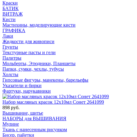
Краски
БАТИК
ВИТРАЖ
Кисти
Мастихины, моделирующие кисти
ГРАФИКА
Лаки
Жидкости для живописи
Грунты
Текстурные пасты и гели
Палитры
Мольберты, Этюдники, Планшеты
Папки, сумки, чехлы, тубусы
Холсты
Гипсовые фигуры, манекены, барельефы
Указатели и бирки
Фартуки, нарукавники
Набор масляных красок 12х10мл Сонет 2641099
898 руб.
Вышивание, шитье
НАБОРЫ для ВЫШИВАНИЯ
Мулине
Ткань с нанесенным рисунком
Бисер, пайетки