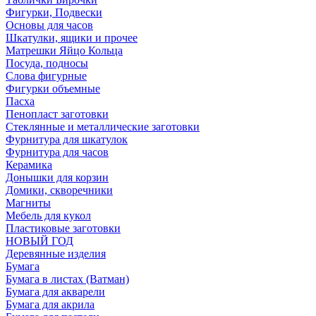
Фигурки, Подвески
Основы для часов
Шкатулки, ящики и прочее
Матрешки Яйцо Кольца
Посуда, подносы
Слова фигурные
Фигурки объемные
Пасха
Пенопласт заготовки
Стеклянные и металлические заготовки
Фурнитура для шкатулок
Фурнитура для часов
Керамика
Донышки для корзин
Домики, скворечники
Магниты
Мебель для кукол
Пластиковые заготовки
НОВЫЙ ГОД
Деревянные изделия
Бумага
Бумага в листах (Ватман)
Бумага для акварели
Бумага для акрила