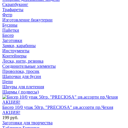
Скрапбукинг
Трафареты
Фетр
Изготовление бижутерии
Бусины
Пайетки
Бисер
Заготовки
Замки, карабины
Инструменты
Контейнеры
Леска, нити, резинка
Соединительные элементы
Проволока, тросик
Шапочки для бусин
Цепи
Шнуры для плетения
Шармы ( подвесы)
Бисер 10/0 упак 50гр. "PRECIOSA" цв.ассорти пр.Чехия
АКЦИЯ!
199 руб.
Заготовки для творчества
Таблички Бирочки