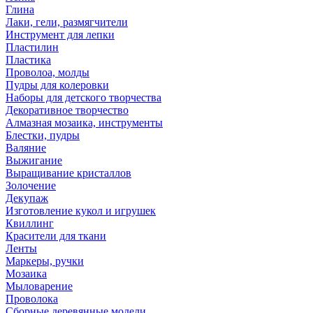
Глина
Лаки, гели, размягчители
Инструмент для лепки
Пластилин
Пластика
Проволоа, молды
Пудры для колеровки
Наборы для детского творчества
Декоративное творчество
Алмазная мозаика, инструменты
Блестки, пудры
Валяние
Выжигание
Выращивание кристаллов
Золочение
Декупаж
Изготовление кукол и игрушек
Квиллинг
Красители для ткани
Ленты
Маркеры, ручки
Мозаика
Мыловарение
Проволока
Сборные деревянные модели