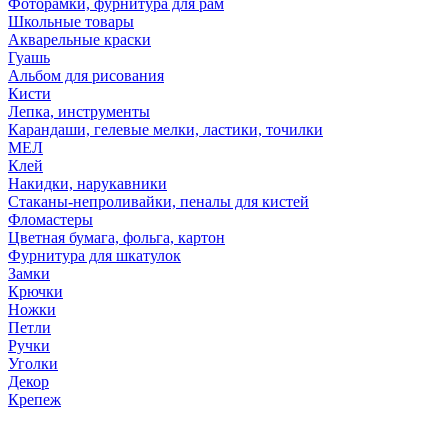
Фоторамки, фурнитура для рам
Школьные товары
Акварельные краски
Гуашь
Альбом для рисования
Кисти
Лепка, инструменты
Карандаши, гелевые мелки, ластики, точилки
МЕЛ
Клей
Накидки, нарукавники
Стаканы-непроливайки, пеналы для кистей
Фломастеры
Цветная бумага, фольга, картон
Фурнитура для шкатулок
Замки
Крючки
Ножки
Петли
Ручки
Уголки
Декор
Крепеж