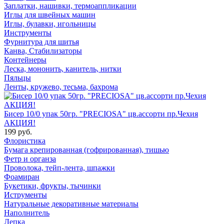
Заплатки, нашивки, термоаппликации
Иглы для швейных машин
Иглы, булавки, игольницы
Инструменты
Фурнитура для шитья
Канва, Стабилизаторы
Контейнеры
Леска, мононить, канитель, нитки
Пяльцы
Ленты, кружево, тесьма, бахрома
Бисер 10/0 упак 50гр. "PRECIOSA" цв.ассорти пр.Чехия
АКЦИЯ!
199 руб.
Флористика
Бумага крепированная (гофрированная), тишью
Фетр и органза
Проволока, тейп-лента, шпажки
Фоамиран
Букетики, фрукты, тычинки
Иструменты
Натуральные декоративные материалы
Наполнитель
Лепка