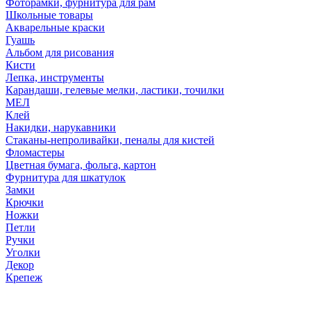
Фоторамки, фурнитура для рам
Школьные товары
Акварельные краски
Гуашь
Альбом для рисования
Кисти
Лепка, инструменты
Карандаши, гелевые мелки, ластики, точилки
МЕЛ
Клей
Накидки, нарукавники
Стаканы-непроливайки, пеналы для кистей
Фломастеры
Цветная бумага, фольга, картон
Фурнитура для шкатулок
Замки
Крючки
Ножки
Петли
Ручки
Уголки
Декор
Крепеж