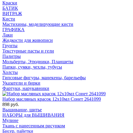
Краски
БАТИК
ВИТРАЖ
Кисти
Мастихины, моделирующие кисти
ГРАФИКА
Лаки
Жидкости для живописи
Грунты
Текстурные пасты и гели
Палитры
Мольберты, Этюдники, Планшеты
Папки, сумки, чехлы, тубусы
Холсты
Гипсовые фигуры, манекены, барельефы
Указатели и бирки
Фартуки, нарукавники
Набор масляных красок 12х10мл Сонет 2641099
898 руб.
Вышивание, шитье
НАБОРЫ для ВЫШИВАНИЯ
Мулине
Ткань с нанесенным рисунком
Бисер, пайетки