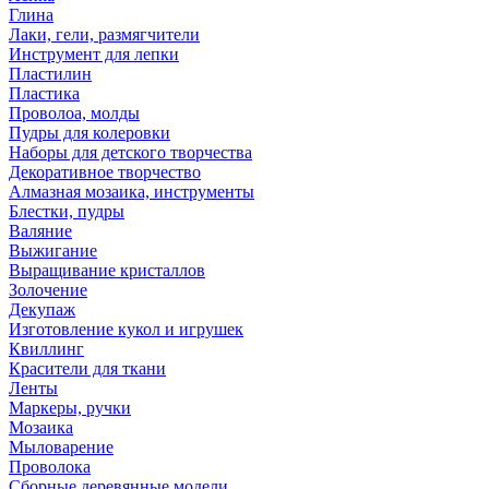
Глина
Лаки, гели, размягчители
Инструмент для лепки
Пластилин
Пластика
Проволоа, молды
Пудры для колеровки
Наборы для детского творчества
Декоративное творчество
Алмазная мозаика, инструменты
Блестки, пудры
Валяние
Выжигание
Выращивание кристаллов
Золочение
Декупаж
Изготовление кукол и игрушек
Квиллинг
Красители для ткани
Ленты
Маркеры, ручки
Мозаика
Мыловарение
Проволока
Сборные деревянные модели