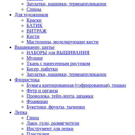
Заплатки, нашивки, термоаппликации
Спицы
Для художников
Краски
БАТИК
ВИТРАЖ
Кисти
Мастихины, моделирующие кисти
Вышивание, шитье
НАБОРЫ для ВЫШИВАНИЯ
Мулине
Ткань с нанесенным рисунком
Бисер, пайетки
Заплатки, нашивки, термоаппликации
Флористика
Бумага крепированная (гофрированная), тишью
Фетр и органза
Проволока, тейп-лента, шпажки
Фоамиран
Букетики, фрукты, тычинки
Лепка
Глина
Лаки, гели, размягчители
Инструмент для лепки
Пластилин