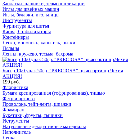
Заплатки, нашивки, термоаппликации
Иглы для швейных машин
Иглы, булавки, игольницы
Инструменты
Фурнитура для шитья
Канва, Стабилизаторы
Контейнеры
Леска, мононить, канитель, нитки
Пяльцы
Ленты, кружево, тесьма, бахрома
Бисер 10/0 упак 50гр. "PRECIOSA" цв.ассорти пр.Чехия
АКЦИЯ!
199 руб.
Флористика
Бумага крепированная (гофрированная), тишью
Фетр и органза
Проволока, тейп-лента, шпажки
Фоамиран
Букетики, фрукты, тычинки
Иструменты
Натуральные декоративные материалы
Наполнитель
Лепка