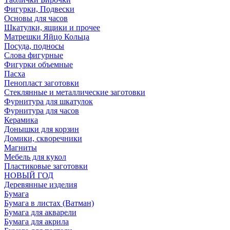
Фигурки, Подвески
Основы для часов
Шкатулки, ящики и прочее
Матрешки Яйцо Кольца
Посуда, подносы
Слова фигурные
Фигурки объемные
Пасха
Пенопласт заготовки
Стеклянные и металлические заготовки
Фурнитура для шкатулок
Фурнитура для часов
Керамика
Донышки для корзин
Домики, скворечники
Магниты
Мебель для кукол
Пластиковые заготовки
НОВЫЙ ГОД
Деревянные изделия
Бумага
Бумага в листах (Ватман)
Бумага для акварели
Бумага для акрила