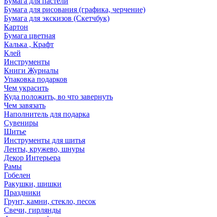
Бумага для пастели
Бумага для рисования (графика, черчение)
Бумага для экскизов (Скетчбук)
Картон
Бумага цветная
Калька , Крафт
Клей
Инструменты
Книги Журналы
Упаковка подарков
Чем украсить
Куда положить, во что завернуть
Чем завязать
Наполнитель для подарка
Сувениры
Шитье
Инструменты для шитья
Ленты, кружево, шнуры
Декор Интерьера
Рамы
Гобелен
Ракушки, шишки
Праздники
Грунт, камни, стекло, песок
Свечи, гирлянды